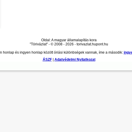
Oldal: A magyar államalapítás kora
"Törivázlat" - © 2008 - 2026 - torivazlat.hupont.hu
n honlap és ingyen honlap között óriási különbségek vannak, íme a második:
ingy
ÁSZF
|
Adatvédelmi Nyilatkozat