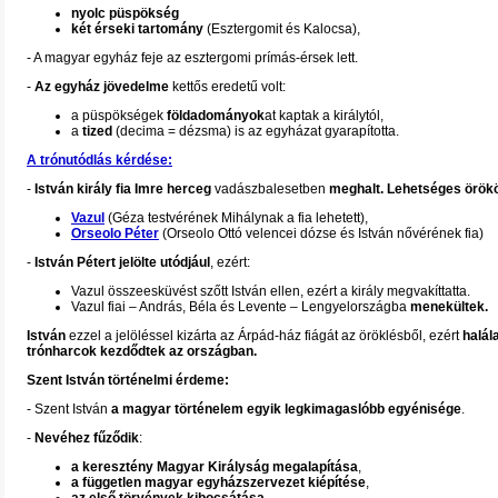
nyolc püspökség
két érseki tartomány
(Esztergomit és Kalocsa),
- A magyar egyház feje az esztergomi prímás-érsek lett.
-
Az egyház jövedelme
kettős eredetű volt:
a püspökségek
földadományok
at kaptak a királytól,
a
tized
(decima = dézsma) is az egyházat gyarapította.
A trónutódlás kérdése:
-
István király fia Imre herceg
vadászbalesetben
meghalt. Lehetséges örök
Vazul
(Géza testvérének Mihálynak a fia lehetett),
Orseolo
Péter
(Orseolo Ottó velencei dózse és István nővérének fia)
-
István Pétert jelölte utódjául
, ezért:
Vazul összeesküvést szőtt István ellen, ezért a király megvakíttatta.
Vazul fiai – András, Béla és Levente – Lengyelországba
menekültek.
István
ezzel a jelöléssel kizárta az Árpád-ház fiágát az öröklésből, ezért
halál
trónharcok kezdődtek az országban.
Szent István történelmi érdeme:
- Szent István
a magyar történelem egyik legkimagaslóbb egyénisége
.
-
Nevéhez fűződik
:
a keresztény Magyar Királyság megalapítása
,
a független magyar egyházszervezet kiépítése
,