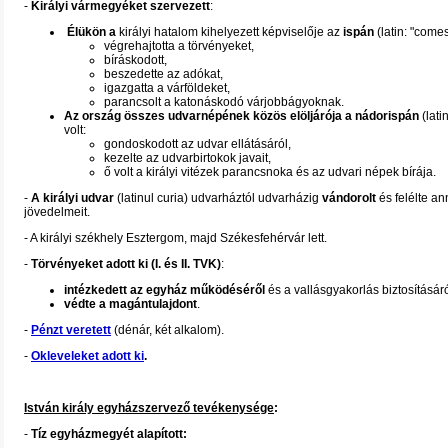
-
Királyi vármegyéket szervezett
:
Élükön a
királyi hatalom kihelyezett képviselője az
ispán
(latin: "come
végrehajtotta a törvényeket,
bíráskodott,
beszedette az adókat,
igazgatta a várföldeket,
parancsolt a katonáskodó várjobbágyoknak.
Az ország összes udvarnépének közös elöljárója a nádorispán
(lati
volt:
gondoskodott az udvar ellátásáról,
kezelte az udvarbirtokok javait,
ő volt a királyi vitézek parancsnoka és az udvari népek bírája.
-
A királyi udvar
(latinul curia) udvarháztól udvarházig
vándorolt
és felélte a
jövedelmeit.
- A királyi székhely Esztergom, majd Székesfehérvár lett.
-
Törvényeket adott ki (I. és II. TVK)
:
intézkedett az egyház működéséről
és a vallásgyakorlás biztosításáró
védte a magántulajdont
.
-
Pénzt veretett
(dénár, két alkalom).
-
Okleveleket adott ki
.
István király egyházszervező tevékenysége
:
-
Tíz egyházmegyét alapított: