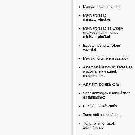
Magyarország államfői
Magyarország
miniszterelnökei
Magyarország és Erdély
uralkodói, államfői és
miniszterelnökei
Egyetemes történelem
vázlatok
Magyar történelem vázlatok
A nemzetállamok születése és
a szocialista eszmék
megjelenése
A hatalmi politika kora
Segédanyagok a tanuláshoz
és tanításhoz
Érettségi felkészülés
Tanácsok eszzéíráshoz
Történelmi források,
adatbázisok