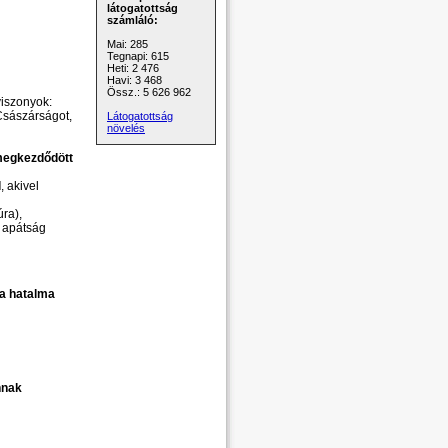
látogatottság
számláló:
Mai: 285
Tegnapi: 615
Heti: 2 476
Havi: 3 468
Össz.: 5 626 962
viszonyok:
Császárságot,
Látogatottság
növelés
egkezdődött
l
, akivel
úra),
s apátság
i a hatalma
nnak