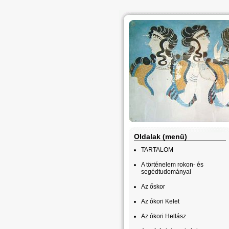
Oldalak (menü)
TARTALOM
A történelem rokon- és
segédtudományai
Az őskor
Az ókori Kelet
Az ókori Hellász