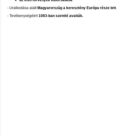
az első törvények kibocsátása
.
- Uralkodása alatt
Magyarország a keresztény Európa része lett
.
- Tevékenységéért
1083-ban szentté avatták.