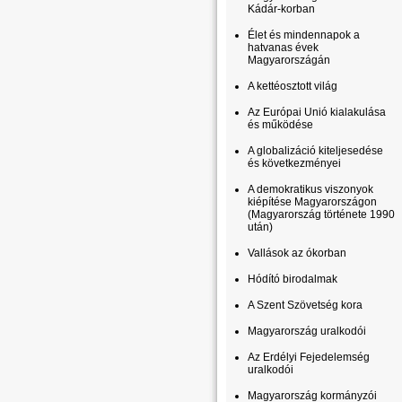
Kádár-korban
Élet és mindennapok a
hatvanas évek
Magyarországán
A kettéosztott világ
Az Európai Unió kialakulása
és működése
A globalizáció kiteljesedése
és következményei
A demokratikus viszonyok
kiépítése Magyarországon
(Magyarország története 1990
után)
Vallások az ókorban
Hódító birodalmak
A Szent Szövetség kora
Magyarország uralkodói
Az Erdélyi Fejedelemség
uralkodói
Magyarország kormányzói