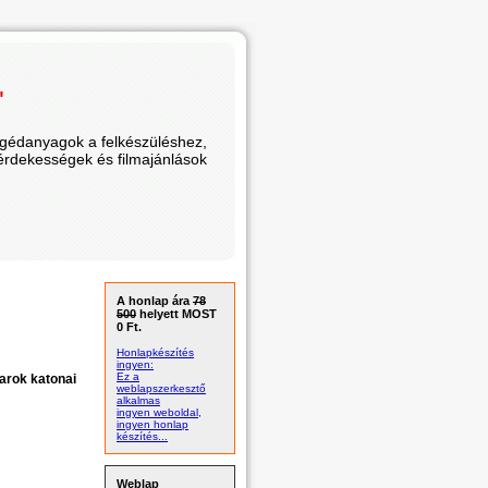
"
segédanyagok a felkészüléshez,
 érdekességek és filmajánlások
A honlap ára
78
500
helyett MOST
0 Ft.
Honlapkészítés
ingyen:
Ez a
yarok katonai
weblapszerkesztő
alkalmas
ingyen weboldal,
ingyen honlap
készítés...
Weblap