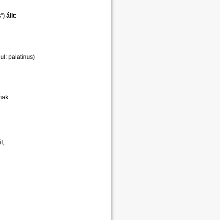
s")
állt
:
nul: palatinus)
nnak
l,