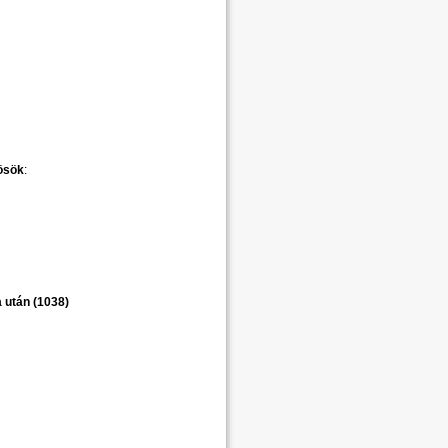
ösök
:
a után (1038)