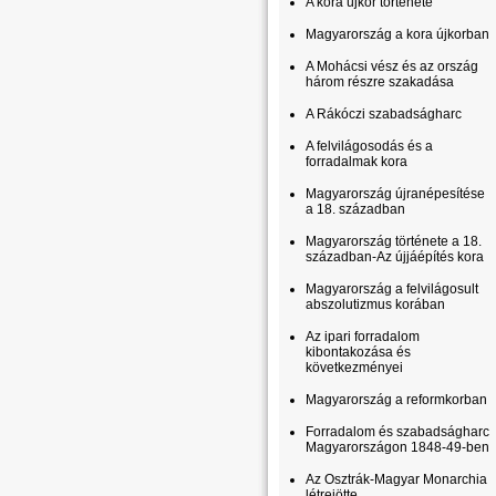
A kora újkor története
Magyarország a kora újkorban
A Mohácsi vész és az ország
három részre szakadása
A Rákóczi szabadságharc
A felvilágosodás és a
forradalmak kora
Magyarország újranépesítése
a 18. században
Magyarország története a 18.
században-Az újjáépítés kora
Magyarország a felvilágosult
abszolutizmus korában
Az ipari forradalom
kibontakozása és
következményei
Magyarország a reformkorban
Forradalom és szabadságharc
Magyarországon 1848-49-ben
Az Osztrák-Magyar Monarchia
létrejötte