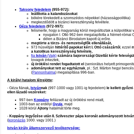
Taksony fejedelem
(955-972):
leállította a kalandozásokat
békére törekedett a szomszédos népekkel (házasságpolitika)
megkezdődött a bizánci kereszténység felvétele.
Géza fejedelem
(972-997):
felismerte, hogy a magyarság körül megváltoztak a külpolitikai 
nyugaton I. Ottó 962-ben megalapította a Német-római 
délen a Bizánci Birodalom kapott új erőre.
megtörte a törzs- és nemzetségfők ellenállását,
973 húsvétján
hittérítő papokat kért I. Ottó császártól
, ezzel
m
a katolikus kereszténység felvétele,
fia
István
(Vajk)
számára bajorországi Gizellát kérte feleségü
lovagok érkeztek,
új öröklési rendet fogadtatott el
(seniorátus helyett primogenit
adományokat tett az egyháznak
, pl.: Szt. Márton hegyi bencé
(
Pannonhalma
) megalapítása 996-ban.
A királyi hatalom létrejötte
:
- Géza fiának
,
István
nak
(997-1000 vagy 1001-ig fejedelem)
le kellett győzn
ellen lázadó vezéreket:
997-ben
Koppány
fellázadt az új öröklési rend miatt,
1003-ban az erdélyi
Gyula
, majd
1028 körül
Ajtony
hatalmát törte meg.
-
Koppány legyőzése után II. Szilveszter pápa koronát adományozott Istvá
(
koronázás
1000. vagy 1001.)
István király államszervező tevékenysége: