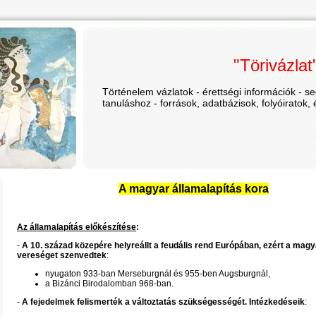
"Törivázlat
Történelem vázlatok - érettségi információk - 
tanuláshoz - források, adatbázisok, folyóiratok,
A magyar államalapítás kora
Az államalapítás előkészítése
:
-
A 10. század közepére helyreállt a feudális rend Európában, ezért a mag
vereséget szenvedtek
:
nyugaton 933-ban Merseburgnál és 955-ben Augsburgnál,
a Bizánci Birodalomban 968-ban.
-
A fejedelmek felismerték a változtatás szükségességét. Intézkedéseik
: