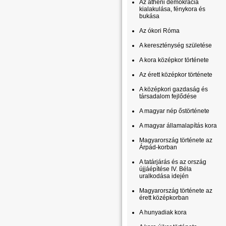
Az athéni demokrácia
kialakulása, fénykora és
bukása
Az ókori Róma
A kereszténység születése
A kora középkor története
Az érett középkor története
A középkori gazdaság és
társadalom fejlődése
A magyar nép őstörténete
A magyar államalapítás kora
Magyarország története az
Árpád-korban
A tatárjárás és az ország
újjáépítése IV. Béla
uralkodása idején
Magyarország története az
érett középkorban
A hunyadiak kora