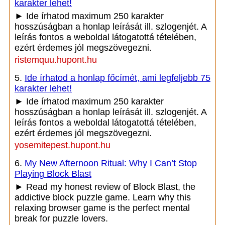
karakter lehet!
► Ide írhatod maximum 250 karakter
hosszúságban a honlap leírását ill. szlogenjét. A
leírás fontos a weboldal látogatottá tételében,
ezért érdemes jól megszövegezni.
ristemquu.hupont.hu
5.
Ide írhatod a honlap főcímét, ami legfeljebb 75
karakter lehet!
► Ide írhatod maximum 250 karakter
hosszúságban a honlap leírását ill. szlogenjét. A
leírás fontos a weboldal látogatottá tételében,
ezért érdemes jól megszövegezni.
yosemitepest.hupont.hu
6.
My New Afternoon Ritual: Why I Can’t Stop
Playing Block Blast
► Read my honest review of Block Blast, the
addictive block puzzle game. Learn why this
relaxing browser game is the perfect mental
break for puzzle lovers.