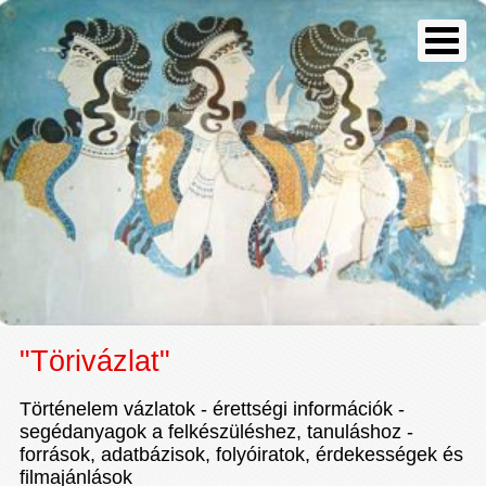
"Törivázlat"
Történelem vázlatok - érettségi információk -
segédanyagok a felkészüléshez, tanuláshoz -
források, adatbázisok, folyóiratok, érdekességek és
filmajánlások