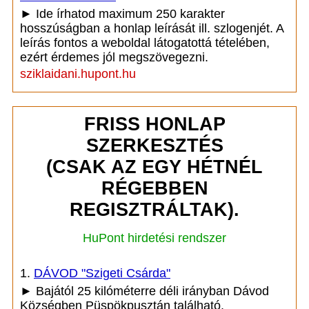
► Ide írhatod maximum 250 karakter
hosszúságban a honlap leírását ill. szlogenjét. A
leírás fontos a weboldal látogatottá tételében,
ezért érdemes jól megszövegezni.
sziklaidani.hupont.hu
FRISS HONLAP
SZERKESZTÉS
(CSAK AZ EGY HÉTNÉL
RÉGEBBEN
REGISZTRÁLTAK).
HuPont hirdetési rendszer
1.
DÁVOD "Szigeti Csárda"
► Bajától 25 kilóméterre déli irányban Dávod
Községben Püspökpusztán található.