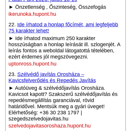
► Önzetlenség , Őszinteség, Összefogás
ikerunoka.hupont.hu
22.
Ide írhatod a honlap főcímét, ami legfeljebb
75 karakter lehet!
► Ide írhatod maximum 250 karakter
hosszúságban a honlap leírását ill. szlogenjét. A
leírás fontos a weboldal látogatottá tételében,
ezért érdemes jól megszövegezni.
uptonross.hupont.hu
23.
Szélvédő javítás Orosháza –
Kavicsfelverődés és Repedés Javítás
► Autóüveg & szélvédőjavítás Orosháza.
Kavicsot kapott? Szakszerű szélvédőjavítás és
repedésmegállítás garanciával, rövid
határidővel. Mentsük meg a gyári üveget!
Elérhetőség: +36 30 238 1797 |
szegedszelvedojavitas.hu
szelvedojavitasoroshaza.hupont.hu