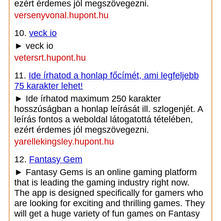
ezért érdemes jól megszövegezni.
versenyvonal.hupont.hu
10.
veck io
► veck io
vetersrt.hupont.hu
11.
Ide írhatod a honlap főcímét, ami legfeljebb
75 karakter lehet!
► Ide írhatod maximum 250 karakter
hosszúságban a honlap leírását ill. szlogenjét. A
leírás fontos a weboldal látogatottá tételében,
ezért érdemes jól megszövegezni.
yarellekingsley.hupont.hu
12.
Fantasy Gem
► Fantasy Gems is an online gaming platform
that is leading the gaming industry right now.
The app is designed specifically for gamers who
are looking for exciting and thrilling games. They
will get a huge variety of fun games on Fantasy