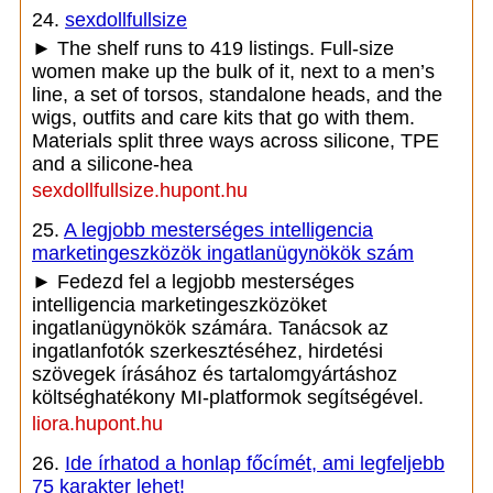
24.
sexdollfullsize
► The shelf runs to 419 listings. Full-size
women make up the bulk of it, next to a men’s
line, a set of torsos, standalone heads, and the
wigs, outfits and care kits that go with them.
Materials split three ways across silicone, TPE
and a silicone-hea
sexdollfullsize.hupont.hu
25.
A legjobb mesterséges intelligencia
marketingeszközök ingatlanügynökök szám
► Fedezd fel a legjobb mesterséges
intelligencia marketingeszközöket
ingatlanügynökök számára. Tanácsok az
ingatlanfotók szerkesztéséhez, hirdetési
szövegek írásához és tartalomgyártáshoz
költséghatékony MI-platformok segítségével.
liora.hupont.hu
26.
Ide írhatod a honlap főcímét, ami legfeljebb
75 karakter lehet!