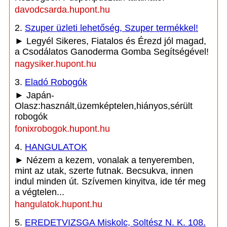
davodcsarda.hupont.hu
2.
Szuper üzleti lehetőség, Szuper termékkel!
► Legyél Sikeres, Fiatalos és Érezd jól magad,
a Csodálatos Ganoderma Gomba Segítségével!
nagysiker.hupont.hu
3.
Eladó Robogók
► Japán-
Olasz:használt,üzemképtelen,hiányos,sérült
robogók
fonixrobogok.hupont.hu
4.
HANGULATOK
► Nézem a kezem, vonalak a tenyeremben,
mint az utak, szerte futnak. Becsukva, innen
indul minden út. Szívemen kinyitva, ide tér meg
a végtelen...
hangulatok.hupont.hu
5.
EREDETVIZSGA Miskolc, Soltész N. K. 108.