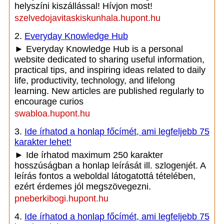
helyszíni kiszállással! Hívjon most!
szelvedojavitaskiskunhala.hupont.hu
2.
Everyday Knowledge Hub
► Everyday Knowledge Hub is a personal
website dedicated to sharing useful information,
practical tips, and inspiring ideas related to daily
life, productivity, technology, and lifelong
learning. New articles are published regularly to
encourage curios
swabloa.hupont.hu
3.
Ide írhatod a honlap főcímét, ami legfeljebb 75
karakter lehet!
► Ide írhatod maximum 250 karakter
hosszúságban a honlap leírását ill. szlogenjét. A
leírás fontos a weboldal látogatottá tételében,
ezért érdemes jól megszövegezni.
pneberkibogi.hupont.hu
4.
Ide írhatod a honlap főcímét, ami legfeljebb 75