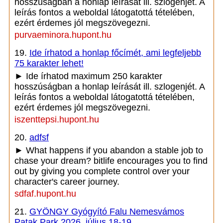
hosszúságban a honlap leírását ill. szlogenjét. A
leírás fontos a weboldal látogatottá tételében,
ezért érdemes jól megszövegezni.
purvaeminora.hupont.hu
19.
Ide írhatod a honlap főcímét, ami legfeljebb
75 karakter lehet!
► Ide írhatod maximum 250 karakter
hosszúságban a honlap leírását ill. szlogenjét. A
leírás fontos a weboldal látogatottá tételében,
ezért érdemes jól megszövegezni.
iszenttepsi.hupont.hu
20.
adfsf
► What happens if you abandon a stable job to
chase your dream? bitlife encourages you to find
out by giving you complete control over your
character's career journey.
sdfaf.hupont.hu
21.
GYÖNGY Gyógyító Falu Nemesvámos
Patak Park 2026. július 18-19