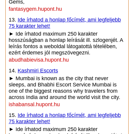
Gems,
fantasygem.hupont.hu
13.
Ide írhatod a honlap főcímét, ami legfeljebb
75 karakter lehet!
► Ide írhatod maximum 250 karakter
hosszúságban a honlap leírását ill. szlogenjét. A
leírás fontos a weboldal látogatottá tételében,
ezért érdemes jól megszövegezni.
abudhabievisa.hupont.hu
14.
Kashmiri Escorts
► Mumbai is known as the city that never
sleeps, and Bhabhi Escort Service Mumbai is
one of the biggest reasons why travelers from
across India and around the world visit the city.
ishabansal.hupont.hu
15.
Ide írhatod a honlap főcímét, ami legfeljebb
75 karakter lehet!
► Ide írhatod maximum 250 karakter