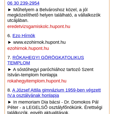
06 30 239-2954
► Műhelyem a Belvároshoz közel, a jól
megközelíthető helyen található, a vállalkozók
utcájában.
eredetvizsgamiskolc.hupont.hu
6.
Ezo Hírnök
► www.ezohirnok.hupont.hu
ezohirnok.hupont.hu
7.
RÓKAHEGYI GÖRÖGKATOLIKUS
TEMPLOM
► A sóstóhegyi paróchiához tartozó Szent
István-templom honlapja
rokahegyitemplom.hupont.hu
8.
A József Attila gimnázium 1959-ben végzett
IV.a osztályának honlapja
► In memoriam Dia bácsi - Dr. Domokos Pál
Péter - a LEGELSŐ osztályfőnökünk. Érettségi
találkozók, egyéb aktualitások.