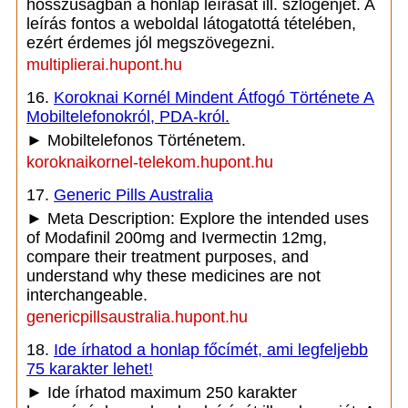
hosszúságban a honlap leírását ill. szlogenjét. A
leírás fontos a weboldal látogatottá tételében,
ezért érdemes jól megszövegezni.
multiplierai.hupont.hu
16.
Koroknai Kornél Mindent Átfogó Története A
Mobiltelefonokról, PDA-król.
► Mobiltelefonos Történetem.
koroknaikornel-telekom.hupont.hu
17.
Generic Pills Australia
► Meta Description: Explore the intended uses
of Modafinil 200mg and Ivermectin 12mg,
compare their treatment purposes, and
understand why these medicines are not
interchangeable.
genericpillsaustralia.hupont.hu
18.
Ide írhatod a honlap főcímét, ami legfeljebb
75 karakter lehet!
► Ide írhatod maximum 250 karakter