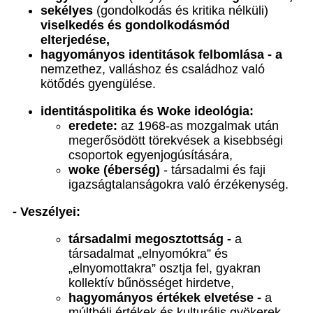
sekélyes
(gondolkodás és kritika nélküli)
viselkedés és gondolkodásmód
elterjedése,
hagyományos identitások felbomlása - a
nemzethez, valláshoz és családhoz való
kötődés gyengülése.
identitáspolitika és Woke ideológia:
eredete:
az 1968-as mozgalmak után
megerősödött törekvések a kisebbségi
csoportok egyenjogúsítására,
woke (éberség)
- társadalmi és faji
igazságtalanságokra való érzékenység.
- Veszélyei:
társadalmi megosztottság -
a
társadalmat „elnyomókra” és
„elnyomottakra” osztja fel, gyakran
kollektív bűnösséget hirdetve,
hagyományos értékek elvetése -
a
múltbéli értékek és kulturális gyökerek