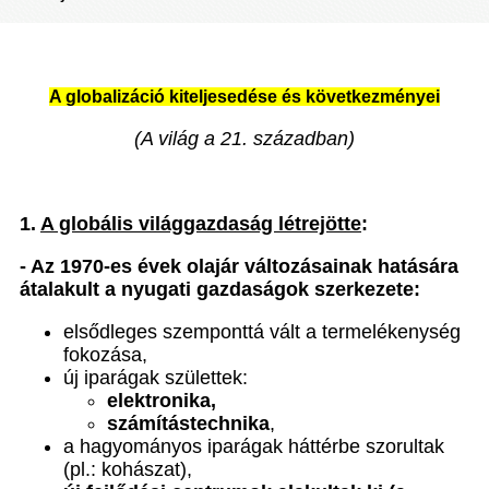
A globalizáció kiteljesedése és következményei
(A világ a 21. században)
1.
A globális világgazdaság létrejötte
:
- Az 1970-es évek olajár változásainak hatására
átalakult a nyugati gazdaságok szerkezete:
elsődleges szemponttá vált a termelékenység
fokozása,
új iparágak születtek:
elektronika,
számítástechnika
,
a hagyományos iparágak háttérbe szorultak
(pl.: kohászat),