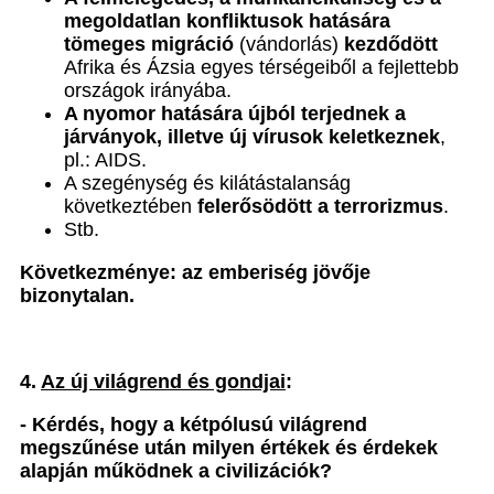
megoldatlan konfliktusok hatására
tömeges migráció
(vándorlás)
kezdődött
Afrika és Ázsia egyes térségeiből a fejlettebb
országok irányába.
A nyomor hatására újból terjednek a
járványok, illetve új vírusok keletkeznek
,
pl.: AIDS.
A szegénység és kilátástalanság
következtében
felerősödött a terrorizmus
.
Stb.
Következménye:
az emberiség jövője
bizonytalan.
4.
Az új világrend és gondjai
:
- Kérdés, hogy a kétpólusú világrend
megszűnése után milyen értékek és érdekek
alapján működnek a civilizációk?