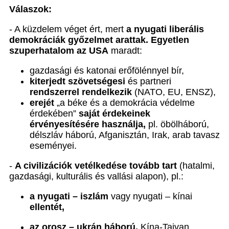
Válaszok:
- A küzdelem véget ért, mert
a nyugati liberális
demokráciák győzelmet arattak. Egyetlen
szuperhatalom az USA
maradt:
gazdasági és katonai erőfölénnyel bír,
kiterjedt szövetségesi
és partneri
rendszerrel rendelkezik
(NATO, EU, ENSZ),
erejét
„a béke és a demokrácia védelme
érdekében”
saját érdekeinek
érvényesítésére használja,
pl. öbölháború,
délszláv háború, Afganisztán, Irak, arab tavasz
eseményei.
-
A civilizációk vetélkedése tovább tart
(hatalmi,
gazdasági, kulturális és vallási alapon), pl.:
a nyugati – iszlám
vagy nyugati – kínai
ellentét,
az orosz – ukrán háború,
Kína-Tajvan