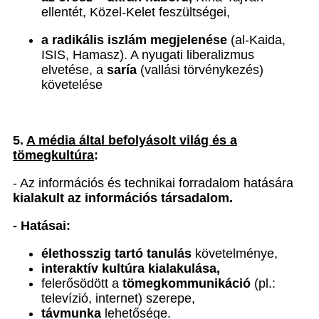
ellentét, Közel-Kelet feszültségei,
a radikális iszlám megjelenése
(al-Kaida,
ISIS, Hamasz). A nyugati liberalizmus
elvetése, a
saría
(vallási törvénykezés)
követelése
5.
A média által befolyásolt világ és a
tömegkultúra
:
- Az információs és technikai forradalom hatására
kialakult az információs társadalom.
- Hatásai:
élethosszig tartó tanulás
követelménye,
interaktív kultúra kialakulása,
felerősödött a
tömegkommunikáció
(pl.:
televízió, internet) szerepe,
távmunka
lehetősége.