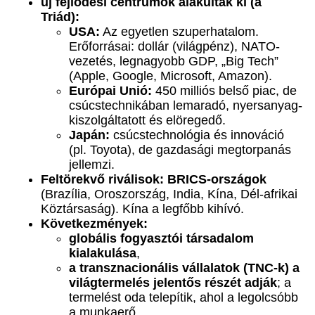
új fejlődési centrumok alakultak ki (a
Triád):
USA:
Az egyetlen szuperhatalom.
Erőforrásai: dollár (világpénz), NATO-
vezetés, legnagyobb GDP, „Big Tech”
(Apple, Google, Microsoft, Amazon).
Európai Unió:
450 milliós belső piac, de
csúcstechnikában lemaradó, nyersanyag-
kiszolgáltatott és elöregedő.
Japán:
csúcstechnológia és innováció
(pl. Toyota), de gazdasági megtorpanás
jellemzi.
Feltörekvő riválisok:
BRICS-országok
(Brazília, Oroszország, India, Kína, Dél-afrikai
Köztársaság). Kína a legfőbb kihívó.
Következmények:
globális fogyasztói társadalom
kialakulása
,
a transznacionális vállalatok (TNC-k) a
világtermelés jelentős részét adják
; a
termelést oda telepítik, ahol a legolcsóbb
a munkaerő.