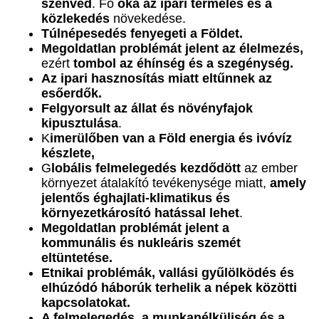
szenved
. Fő
oka az ipari termelés és a
közlekedés
növekedése.
Túlnépesedés fenyegeti a Földet.
Megoldatlan problémát jelent az élelmezés,
ezért
tombol az éhínség és a szegénység.
Az ipari hasznosítás miatt eltűnnek az
esőerdők.
Felgyorsult az állat és növényfajok
kipusztulása
.
K
imerülőben van a Föld energia és ivóvíz
készlete,
G
lobális felmelegedés kezdődött
az ember
környezet átalakító tevékenysége miatt,
amely
jelentős éghajlati-klimatikus és
környezetkárosító hatással lehet
.
Megoldatlan problémát jelent a
kommunális és nukleáris szemét
eltüntetése.
Etnikai problémák, vallási gyűlölködés és
elhúzódó háborúk terhelik a népek közötti
kapcsolatokat.
A felmelegedés, a munkanélküliség és a