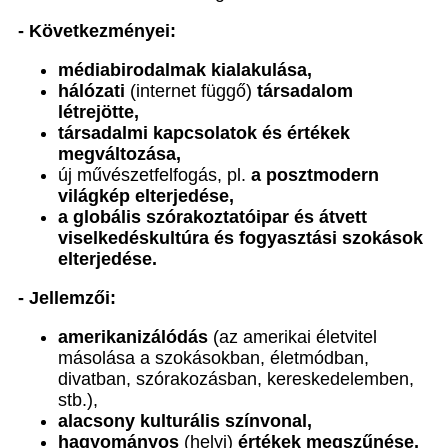
- Következményei:
médiabirodalmak kialakulása,
hálózati
(internet függő)
társadalom
létrejötte,
társadalmi kapcsolatok és értékek
megváltozása,
új művészetfelfogás, pl.
a posztmodern
világkép elterjedése,
a globális szórakoztatóipar és átvett
viselkedéskultúra és fogyasztási szokások
elterjedése.
- Jellemzői:
amerikanizálódás
(az amerikai életvitel
másolása a szokásokban, életmódban,
divatban, szórakozásban, kereskedelemben,
stb.),
alacsony kulturális színvonal,
hagyományos
(helyi)
értékek megszűnése,