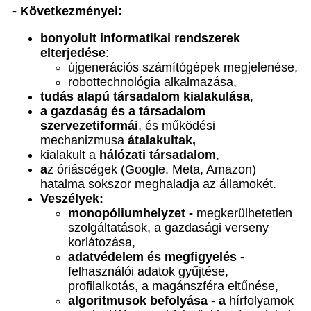
- Következményei:
bonyolult informatikai rendszerek
elterjedése
:
újgenerációs számítógépek megjelenése,
robottechnológia alkalmazása,
tudás alapú társadalom kialakulása
,
a gazdaság és a társadalom
szervezetiformái
, és működési
mechanizmusa
átalakultak,
kialakult a
hálózati társadalom
,
a
z óriáscégek (Google, Meta, Amazon)
hatalma sokszor meghaladja az államokét.
Veszélyek:
monopóliumhelyzet -
megkerülhetetlen
szolgáltatások, a gazdasági verseny
korlátozása,
adatvédelem és megfigyelés -
felhasználói adatok gyűjtése,
profilalkotás, a magánszféra eltűnése,
algoritmusok befolyása - a
hírfolyamok