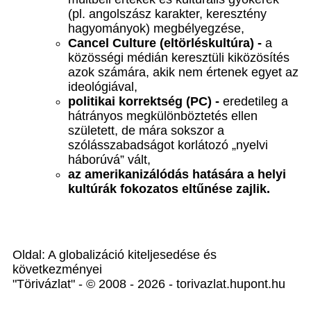
(pl. angolszász karakter, keresztény
hagyományok) megbélyegzése,
Cancel Culture (eltörléskultúra) -
a
közösségi médián keresztüli kiközösítés
azok számára, akik nem értenek egyet az
ideológiával,
politikai korrektség (PC) -
eredetileg a
hátrányos megkülönböztetés ellen
született, de mára sokszor a
szólásszabadságot korlátozó „nyelvi
háborúvá” vált,
az amerikanizálódás hatására a helyi
kultúrák fokozatos eltűnése zajlik.
Oldal: A globalizáció kiteljesedése és
következményei
"Törivázlat" - © 2008 - 2026 - torivazlat.hupont.hu