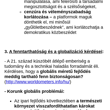
manipulálása, ami felerősíti a társadalmi
megosztottságot és a szélsőségeket,
cenzúra és véleményszabadság
korlátozása –
a platformok maguk
dönthetik el, mi minősül
„gyűlöletbeszédnek”, ami korlátozhatja a
demokratikus közbeszédet
3.
A fenntarthatóság és a globalizáció kérdései
:
- A 21. század küszöbét átlépő emberiség a
tudomány és a technikai haladás forradalmát éli.
Kérdéses, hogy a
globális méretű fejlődés
meddig tartható fenn biztonságosan?
(
http://www.worldometers.info/hu/
)
- Korunk globális problémái:
Az ipari fejlődés következtében
a természeti
környezet visszafordíthatatlan károkat