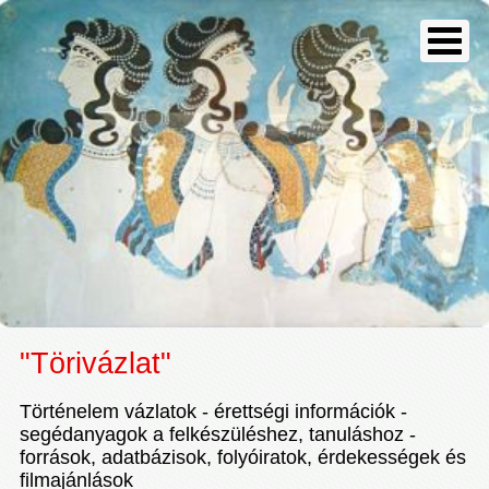
"Törivázlat"
Történelem vázlatok - érettségi információk -
segédanyagok a felkészüléshez, tanuláshoz -
források, adatbázisok, folyóiratok, érdekességek és
filmajánlások