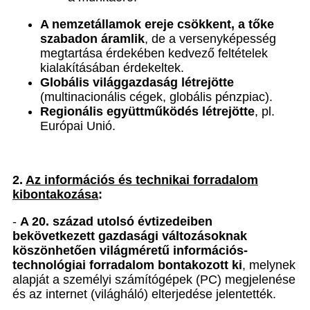
A nemzetállamok ereje csökkent, a tőke
szabadon áramlik
, de a versenyképesség
megtartása érdekében kedvező feltételek
kialakításában érdekeltek.
Globális világgazdaság létrejötte
(multinacionális cégek, globális pénzpiac).
Regionális együttműködés
létrejötte
, pl.
Európai Unió.
2.
Az információs és technikai forradalom
kibontakozása
:
-
A 20. század utolsó évtizedeiben
bekövetkezett gazdasági változásoknak
köszönhetően világméretű információs-
technológiai forradalom bontakozott ki
, melynek
alapját a személyi számítógépek (PC) megjelenése
és az internet (világháló) elterjedése jelentették.