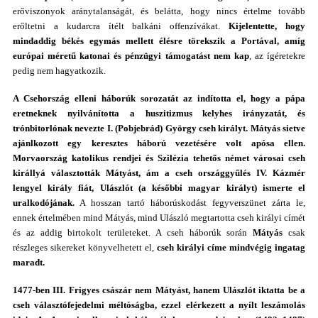
erőviszonyok aránytalanságát, és belátta, hogy nincs értelme tovább
erőltetni a kudarcra ítélt balkáni offenzívákat.
Kijelentette, hogy
mindaddig békés egymás mellett élésre törekszik a Portával, amíg
európai méretű katonai és pénzügyi támogatást nem kap
, az ígéretekre
pedig nem hagyatkozik.
A Csehország elleni háborúk sorozatát az indította el, hogy a pápa
eretneknek nyilvánította a huszitizmus kelyhes irányzatát, és
trónbitorlónak nevezte I. (Pobjebrád) György cseh királyt. Mátyás sietve
ajánlkozott egy keresztes háború vezetésére volt apósa ellen.
Morvaország katolikus rendjei és Szilézia tehetős német városai cseh
királlyá választották Mátyást, ám a cseh országgyűlés IV. Kázmér
lengyel király fiát, Ulászlót (a későbbi magyar királyt) ismerte el
uralkodójának.
A hosszan tartó háborúskodást fegyverszünet zárta le,
ennek értelmében mind Mátyás, mind Ulászló megtartotta cseh királyi címét
és az addig birtokolt területeket. A cseh háborúk során
Mátyás
csak
részleges sikereket könyvelhetett el,
cseh királyi címe mindvégig ingatag
maradt.
1477-ben III. Frigyes császár nem Mátyást, hanem Ulászlót iktatta be a
cseh választófejedelmi méltóságba, ezzel elérkezett a nyílt leszámolás