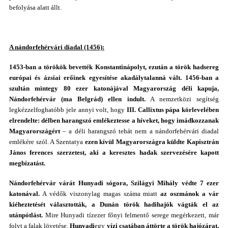
befolyása alatt állt.
A nándorfehérvári diadal (1456):
1453-ban a törökök bevették Konstantinápolyt, ezután a török hadsereg
európai és ázsiai erőinek egyesítése akadálytalanná vált. 1456-ban a
szultán mintegy 80 ezer katonájával Magyarország déli kapuja,
Nándorfehérvár (ma Belgrád) ellen indult.
A nemzetközi segítség
legkézzelfoghatóbb jele annyi volt, hogy
III. Callixtus pápa
körlevelében
elrendelte: délben harangszó emlékeztesse a híveket, hogy imádkozzanak
Magyarországért
– a déli harangszó tehát nem a nándorfehérvári diadal
emlékére szól. A Szentatya
ezen kívül Magyarországra küldte Kapisztrán
János ferences szerzetest, aki a keresztes hadak szervezésére kapott
megbízatást.
Nándorfehérvár
várát Hunyadi sógora, Szilágyi Mihály védte 7 ezer
katonával.
A védők viszonylag magas száma miatt
az oszmánok a vár
kiéheztetését választották, a Dunán török hadihajók vágták el az
utánpótlást.
Mire Hunyadi tízezer főnyi felmentő serege megérkezett, már
folyt a falak lövetése.
Hunyadi
egy
vízi csatában áttörte a török hajózárat,