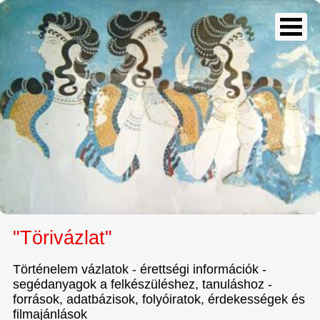
"Törivázlat"
Történelem vázlatok - érettségi információk -
segédanyagok a felkészüléshez, tanuláshoz -
források, adatbázisok, folyóiratok, érdekességek és
filmajánlások