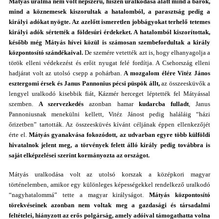
Mátyás
uralma nem volt népszerű, hiszen uralkodása alatt mind a bárók,
mind a köznemesek kiszorultak a hatalomból, a parasztság pedig a
királyi adókat nyögte. Az azelőtt ismeretlen jobbágyokat terhelő tetemes
királyi adók sértették a földesúri érdekeket. A hatalomból kiszorítottak,
később még Mátyás hívei közül is számosan szembefordultak a király
központosító szándékaival.
De szemére vetették azt is, hogy elhanyagolja a
török elleni védekezést és erőit nyugat felé fordítja. A Csehország elleni
hadjárat volt az utolsó csepp a pohárban.
A mozgalom élére Vitéz János
esztergomi érsek és Janus Pannonius pécsi püspök állt,
az összeesküvők a
lengyel uralkodó kisebbik fiát, Kázmér herceget léptették fel Mátyással
szemben.
A szervezkedés
azonban hamar
kudarcba fulladt
, Janus
Pannoniusnak menekülni kellett, Vitéz Jánost pedig haláláig “házi
őrizetben” tartották. Az összeesküvés kívánt céljának éppen ellenkezőjét
érte el.
Mátyás
gyanakvása fokozódott, az udvarban egyre több külföldi
hivatalnok jelent meg, a törvények felett álló király pedig továbbra is
saját elképzelései szerint kormányozta az országot.
Mátyás uralkodása volt az utolsó korszak a középkori magyar
történelemben, amikor egy különleges képességekkel rendelkező uralkodó
“nagyhatalommá” tette a magyar királyságot.
Mátyás
központosító
törekvéseinek azonban nem voltak meg a gazdasági és társadalmi
feltételei, hiányzott az erős polgárság, amely adóival támogathatta volna