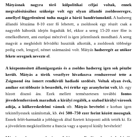
Mátyásnak nagyra törő külpolitikai céljai voltak, ennek
megvalósításához szüksége volt egy olyan állandó zsoldosseregre,
amellyel függetleníteni tudta magát a bárói bandériumoktól.
A hadsereg
állandó létszáma 8-10 ezer fő lehetett, a zsoldosok egy részét csak a
nagyobb háborúk idején fogadták fel, ekkor a sereg 15-20 ezer főre is
emelkedhetett, ami európai mércével is igen jelentősnek mondható. A sereg
magvát a meghódolt felvidéki husziták alkották, a zsoldosok többsége
pedig cseh, lengyel, német származású volt. Mátyás
hadseregét az utókor
fekete seregnek nevezte el
.
A központosított államigazgatás és a zsoldos hadsereg igen sok pénzbe
került. Mátyás a török veszélyre hivatkozva rendszeressé tette a
Zsigmond óta ismert rendkívüli hadiadó szedését. Voltak olyan évek,
amikor ezt többször is beszedték, évi értéke egy aranyforint volt
, kb. egy
hízott disznó ára. Ezek mellett természetesen további
fontos
jövedelemforrások maradtak a királyi regálék, a szabad királyi városok
adója, a külkereskedelmi vámok
stb.
Mátyás
bevételei
e korban igen
tekintélyesnek számítottak, kb.
évi 500–750 ezer forint között mozogtak
.
Ennek felét-harmadát a jobbágyok által fizetett központi adók tették ki. Ez
a jövedelem megközelítette a francia vagy a spanyol király bevételeit!