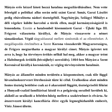
Mátyás
erős kézzel látott hozzá hatalma megszilárdításához. Nem vette
feleségül a politikai alku során neki szánt Garai Annát, Garai Lászlót
pedig eltávolította nádori tisztségéből. Nagybátyját, Szilágyi Mihályt a
déli végekre küldte harcolni a török ellen, majd kormányzóságáról is
lemondatta.
Ezután
a hatalomból kisemmizett Garai - Újlaki liga III.
Frigyest választotta királlyá, de Mátyás visszaverte a német
támadásokat. Végül
tárgyalóasztal mellett simították el az ellentéteket. A
megállapodás értelmében
a
Szent
Korona
visszakerült Magyarországra,
de Frigyes megtarthatta a magyar királyi címet. Mátyás ígéretet tett
arra is, hogy ha törvényes örökös nélkül hal meg, akkor a magyar trónt
a Habsburgok öröklik (bécsújhelyi szerződés).
1464-ben Mátyást a Szent
Koronával királlyá koronázták, ez végleg törvényesítette hatalmát.
Mátyás
az államélet minden területén a központosított, csak tőle függő
hivatalnokszervezet létrehozását tűzte ki célul. Uralkodása alatt minden
fontos tisztség betöltése csak az ő akaratától függött, tisztségviselői főként
a Hunyadi-család familiárisai közül és a polgárság soraiból kerültek ki,
akiktől az uralkodó a feltétlen hűség mellett a szakértelmet is elvárta. Az
átszervezett királyi kancellária élére egyik legmegbízhatóbb emberét,
Vitéz Jánost ültette.