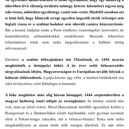
túlerőben lévő ellenség területén mintegy kétezer kilométert tegyen meg
oda-vissza, miközben egyetlenegy csatát sem veszít. Másfelől azonban azt
is látni kell, hogy Hunyadi serege egyetlen nagyobb török erősséget sem
foglalt vissza és a szultáni hadakat sem sikerült csatára kényszerítenie.
Bár a hosszú hadjárat során a Porta érzékeny veszteségeket szenvedett, de
kimeríthetetlen erőtartalékokkal rendelkezett. Hunyadi hihetetlen
teljesítménye tehát nem tudta megváltoztatni a balkáni térség
erőviszonyait.
Eközben
a szultán békeajánlatot tett Ulászlónak, és 1444 nyarán
megkötötték a drinápolyi békét. A tíz évre szóló békeszerződés
tárgyalásainak idején, Magyarországon és Európában tovább folytak a
háborús előkészületek.
A pápa követe úgy vélte, a hitetlen törököknek tett
eskü érvénytelen, ezért fölösleges is betartani.
A béke megkötése után alig három hónappal, 1444 szeptemberében a
magyar hadsereg ismét átlépte az országhatárt.
Az útirány ezúttal más
volt, mint az előző évben. Mivel Hunyadinak mielőbb egyesülnie kellett a
Boszporuszt és a Dardanellákat elzáró hajóhaddal, ezért gyorsan nyomult
előre a Fekete-tenger irányába, ám a velencei-bizánci flotta nem tudta
megakadályozni az ázsiai török erők európai átkelését. Ez már előre