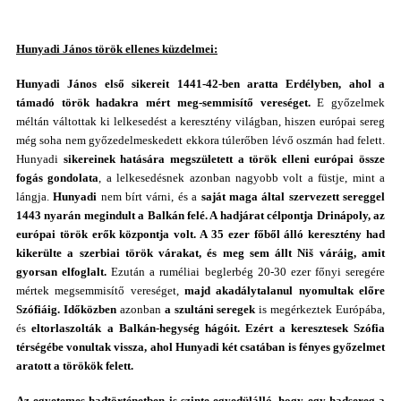
Hunyadi János török ellenes küzdelmei:
Hunyadi János
első sikereit 1441-42-ben aratta Erdélyben, ahol a
támadó török hadakra mért meg-semmisítő vereséget.
E győzelmek
méltán váltottak ki lelkesedést a keresztény világban, hiszen európai sereg
még soha nem győzedelmeskedett ekkora túlerőben lévő oszmán had felett.
Hunyadi
sikereinek hatására megszületett a török elleni európai össze
fogás gondolata
, a lelkesedésnek azonban nagyobb volt a füstje, mint a
lángja.
Hunyadi
nem bírt várni, és a
saját maga által szervezett sereggel
1443 nyarán megindult a Balkán felé. A hadjárat célpontja Drinápoly, az
európai török erők központja volt. A 35 ezer főből álló keresztény had
kikerülte a szerbiai török várakat, és meg sem állt Niš váráig, amit
gyorsan elfoglalt.
Ezután a ruméliai beglerbég 20-30 ezer főnyi seregére
mértek megsemmisítő vereséget,
majd akadálytalanul nyomultak előre
Szófiáig.
Időközben
azonban
a szultáni seregek
is megérkeztek Európába,
és
eltorlaszolták a Balkán-hegység hágóit. Ezért a keresztesek Szófia
térségébe vonultak vissza, ahol Hunyadi két csatában is fényes győzelmet
aratott a törökök felett.
Az egyetemes hadtörténetben is szinte egyedülálló, hogy egy hadsereg a