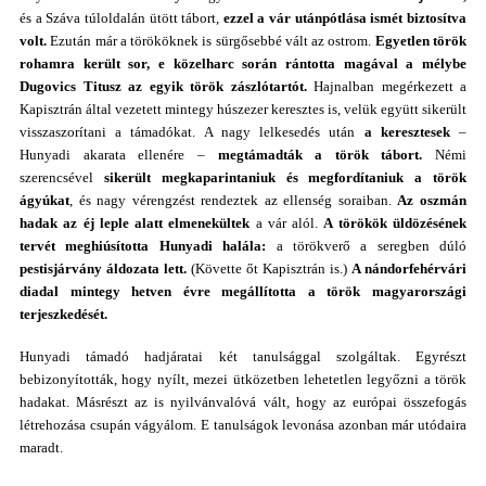
és a Száva túloldalán ütött tábort,
ezzel a vár utánpótlása ismét biztosítva
volt.
Ezután már a törököknek is sürgősebbé vált az ostrom.
Egyetlen török
rohamra került sor, e közelharc során rántotta magával a mélybe
Dugovics Titusz az egyik török zászlótartót.
Hajnalban megérkezett a
Kapisztrán által vezetett mintegy húszezer keresztes is, velük együtt sikerült
visszaszorítani a támadókat. A nagy lelkesedés után
a keresztesek
–
Hunyadi akarata ellenére –
megtámadták a török tábort.
Némi
szerencsével
sikerült megkaparintaniuk és megfordítaniuk a török
ágyúkat
, és nagy vérengzést rendeztek az ellenség soraiban.
Az oszmán
hadak az éj leple alatt elmenekültek
a vár alól.
A törökök üldözésének
tervét meghiúsította Hunyadi halála:
a törökverő a seregben dúló
pestisjárvány
áldozata lett.
(Követte őt Kapisztrán is.)
A nándorfehérvári
diadal mintegy hetven évre megállította a török magyarországi
terjeszkedését.
Hunyadi támadó hadjáratai két tanulsággal szolgáltak. Egyrészt
bebizonyították, hogy nyílt, mezei ütközetben lehetetlen legyőzni a török
hadakat. Másrészt az is nyilvánvalóvá vált, hogy az európai összefogás
létrehozása csupán vágyálom. E tanulságok levonása azonban már utódaira
maradt.