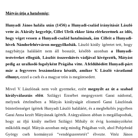
Mátyás útja a hatalomig:
Hunyadi János
halála után (1456) a Hunyadi-család irányítását László
vette át. A király kegyeltje, Cillei Ulrik ekkor látta elérkezettnek az időt,
hogy véget vessen a Hunyadi-család hatalmának, ám Cilleit a Hunyadi-
hívek Nándorfehérváron meggyilkolták.
László király ígéretet tett, hogy
nagybátyja haláláért nem áll bosszút, később azonban
a Hunyadi-
testvéreket elfogták
,
Lászlót összeesküvés vádjával kivégezték, Mátyást
pedig az uralkodó fogolyként Prágába vitte.
A feldühödött Hunyadi-párt
már a fegyveres leszámolásra készült, amikor V. László váratlanul
elhunyt,
ezzel a cseh és a magyar trón is megüresedett.
Mivel V. Lászlónak nem volt gyermeke, ezért
megnyílt az út a szabad
királyválasztás előtt
. Szilágyi Erzsébet megegyezett Garai nádorral,
melynek értelmében a Mátyás királyságát elismerő Garai Lászlónak
büntetlenséget ígértek Hunyadi László haláláért, és a megbékélés jegyében
Garai Anna kezét Mátyásnak ígérték. A tárgyaláson abban is megállapodtak,
hogy az ifjú király mellett Szilágyi Mihály öt évig kormányzóként
működik majd. Mátyás azonban még mindig Prágában volt, ahol Pobjebrád
György cseh kormányzó “vendégszeretetét” élvezte. Vitéz János