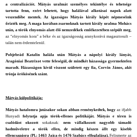
a centralizációt. Mátyás uralmát személyes tekintélye és tehetsége
tartotta fenn, ezért lehetett, hogy halálával alkotásai napok alatt
veszendőbe mentek. Az igazságos Mátyás király képét népmeséink
őrizték meg. A maga korában zsarnoknak tartott király uralma Mohács
után, a török elnyomás alatt élő nemzedékek emlékezetében szépült meg
,
az “elnyomás kora” a béke és az igazságosság aranykorává magasztosult –
talán nem érdemtelenül.
Pobjebrád Katalin
halála után Mátyás a nápolyi király lányát,
Aragóniai Beatrixot vette feleségül, de mindkét házassága gyermektelen
maradt. Házasságon kívül viszont született egy fia, Corvin János, akit
trónja örökösének szánt.
Mátyás külpolitikája:
Mátyás
hatalomra jutásakor sokan abban reménykedtek, hogy
az ifjabb
Hunyadi
folytatja apja török-ellenes politikáját. Mátyás e téren is
csalódást okozott
sokaknak:
nem vállalkozott nagyobb támadó
hadműveletre a török ellen, de mindig készen állt egy kisebb
ellencsapásra
(
Pl.: 1463 Jajca és 1476 Szabács elfoglalása).
Felismerte az