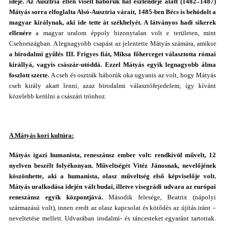
ideje. Az Ausztria ellen viselt háborúk hat esztendeje alatt (1482–1487)
Mátyás sorra elfoglalta Alsó-Ausztria várait, 1485-ben Bécs is behódolt
a
magyar királynak, aki ide tette át székhelyét. A látványos hadi sikerek
ellenére
a magyar uralom éppoly bizonytalan volt e területen, mint
Csehországban. A legnagyobb csapást az jelentette Mátyás számára, amikor
a birodalmi gyűlés III. Frigyes fiát, Miksa főherceget választotta római
királlyá, vagyis császár-utóddá. Ezzel Mátyás egyik legnagyobb álma
foszlott szerte.
A cseh és osztrák háborúk oka ugyanis az volt, hogy Mátyás
cseh király akart lenni, azaz birodalmi választófejedelem; így kívánt
közelebb kerülni a császári trónhoz.
A Mátyás kori kultúra:
Mátyás igazi humanista, reneszánsz ember volt: rendkívül művelt, 12
nyelven beszélt folyékonyan. Műveltségét Vitéz Jánosnak, nevelőjének
köszönhette, aki a humanista, olasz műveltség első képviselője volt.
Mátyás uralkodása idején vált budai, illetve visegrádi udvara az európai
reneszánsz egyik központjává.
Második felesége, Beatrix (nápolyi
származású volt), innen eredt az olasz kapcsolat és kötődés az újítás iránt –
neveltetése mellett. Udvarában irodalmi- és táncesteket egyaránt tartottak.