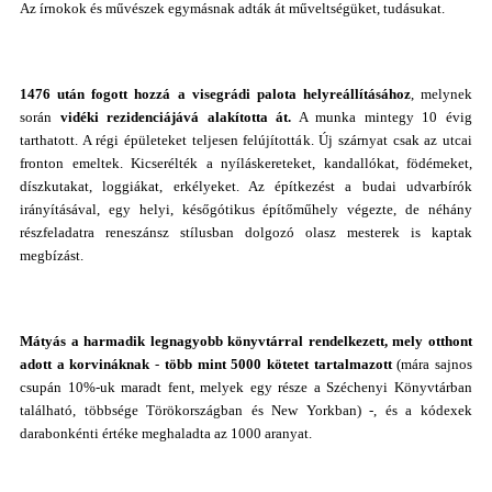
Az írnokok és művészek egymásnak adták át műveltségüket, tudásukat.
1476 után fogott hozzá a visegrádi palota helyreállításához
, melynek
során
vidéki rezidenciájává alakította át.
A munka mintegy 10 évig
tarthatott. A régi épületeket teljesen felújították. Új szárnyat csak az utcai
fronton emeltek. Kicserélték a nyíláskereteket, kandallókat, födémeket,
díszkutakat, loggiákat, erkélyeket. Az építkezést a budai udvarbírók
irányításával, egy helyi, későgótikus építőműhely végezte, de néhány
részfeladatra reneszánsz stílusban dolgozó olasz mesterek is kaptak
megbízást.
Mátyás a harmadik legnagyobb könyvtárral rendelkezett, mely otthont
adott a korvináknak
-
több mint 5000 kötetet tartalmazott
(mára sajnos
csupán 10%-uk maradt fent, melyek egy része a Széchenyi Könyvtárban
található, többsége Törökországban és New Yorkban) -, és a kódexek
darabonkénti értéke meghaladta az 1000 aranyat.