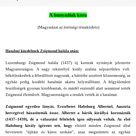
A hunyadiak kora
(Magyarázat az érettségi témakörhöz)
Hatalmi küzdelmek Zsigmond halála után:
Luxemburgi Zsigmond halála (1437) új korszak nyitányát jelentette
Magyarországon. A nagy tekintélyű király uralma népszerűtlen volt:
békétlenkedtek a félreállított nagyurak, a háttérbe szorított köznemesség, az
egyház pedig korábbi hatalmát akarta helyreállítani. A felgyülemlett
feszültségek gyorsan kirobbantak, és másfél esztendő alatt semmissé tették
Zsigmond életművét. Magyarországon a rendek vették át a hatalmat.
Zsigmond egyetlen lányát, Erzsébetet Habsburg Alberttel, Ausztria
hercegével házasították össze. Albertet a bárók királlyá koronázták
(1437–1439), de a választási feltételek igen súlyosak voltak. Az első
Habsburg király ígéretet tett, hogy
eltöröl minden Zsigmond által
bevezetett “újítást és káros szokást”, azaz megszünteti az egyház