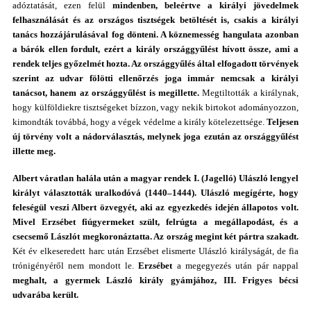
adóztatását, ezen felül
mindenben, beleértve a királyi jövedelmek
felhasználását és az országos tisztségek betöltését is, csakis a királyi
tanács hozzájárulásával fog dönteni. A köznemesség hangulata azonban
a bárók ellen fordult, ezért a király országgyűlést hívott össze, ami a
rendek teljes győzelmét hozta. Az országgyűlés által elfogadott törvények
szerint az udvar fölötti ellenőrzés joga immár nemcsak a királyi
tanácsot, hanem az országgyűlést is megillette.
Megtiltották a királynak,
hogy külföldiekre tisztségeket bízzon, vagy nekik birtokot adományozzon,
kimondták továbbá, hogy a végek védelme a király kötelezettsége.
Teljesen
új törvény volt a nádorválasztás, melynek joga ezután az országgyűlést
illette meg.
Albert
váratlan halála után a magyar rendek I. (Jagelló) Ulászló lengyel
királyt választották uralkodóvá (1440–1444). Ulászló megígérte, hogy
feleségül veszi Albert özvegyét, aki az egyezkedés idején állapotos volt.
Mivel Erzsébet fiúgyermeket szült, felrúgta a megállapodást, és a
csecsemő Lászlót megkoronáztatta. Az ország megint két pártra szakadt.
Két év elkeseredett harc után Erzsébet elismerte Ulászló királyságát, de fia
trónigényéről nem mondott le.
Erzsébet
a megegyezés után pár nappal
meghalt, a gyermek László király gyámjához, III. Frigyes bécsi
udvarába került.