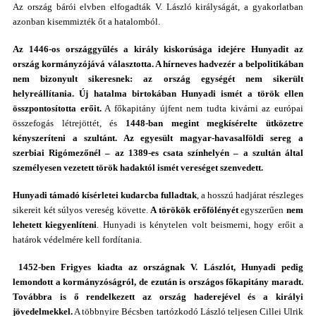
Az ország bárói elvben elfogadták V. László királyságát, a gyakorlatban
azonban kisemmizték őt a hatalomból.
Az 1446-os országgyűlés a király kiskorúsága idejére Hunyadit az
ország kormányzójává választotta. A hírneves hadvezér a belpolitikában
nem bizonyult sikeresnek: az ország egységét nem sikerült
helyreállítania. Új hatalma birtokában Hunyadi ismét a török ellen
összpontosította erőit.
A főkapitány újfent nem tudta kivárni az európai
összefogás létrejöttét, és
1448-ban megint megkísérelte ütközetre
kényszeríteni a szultánt. Az egyesült magyar-havasalföldi sereg a
szerbiai Rigómezőnél – az 1389-es csata színhelyén – a szultán által
személyesen vezetett török hadaktól ismét vereséget szenvedett.
Hunyadi
támadó kísérletei kudarcba fulladtak
, a hosszú hadjárat részleges
sikereit két súlyos vereség követte.
A törökök erőfölényét
egyszerűen
nem
lehetett kiegyenlíteni
. Hunyadi is kénytelen volt beismerni, hogy erőit a
határok védelmére kell fordítania.
1452-ben Frigyes kiadta az országnak V. Lászlót, Hunyadi pedig
lemondott a kormányzóságról, de ezután is országos főkapitány maradt.
Továbbra is ő rendelkezett az ország haderejével és a királyi
jövedelmekkel.
A többnyire Bécsben tartózkodó László teljesen Cillei Ulrik