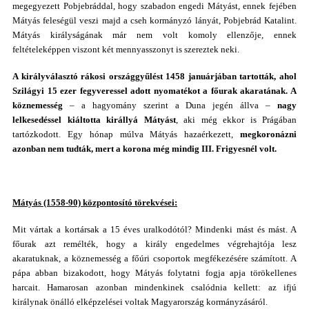
megegyezett Pobjebráddal, hogy szabadon engedi Mátyást, ennek fejében
Mátyás feleségül veszi majd a cseh kormányzó lányát, Pobjebrád Katalint.
Mátyás királyságának már nem volt komoly ellenzője, ennek
feltételeképpen viszont két mennyasszonyt is szereztek neki.
A királyválasztó rákosi országgyűlést 1458 januárjában tartották, ahol
Szilágyi 15 ezer fegyveressel adott nyomatékot a főurak akaratának. A
köznemesség
– a hagyomány szerint a Duna jegén állva –
nagy
lelkesedéssel kiáltotta királlyá Mátyást
, aki még ekkor is Prágában
tartózkodott. Egy hónap múlva Mátyás hazaérkezett,
megkoronázni
azonban nem tudták, mert a korona még mindig III. Frigyesnél volt.
Mátyás (1558-90) központosító törekvései:
Mit vártak a kortársak a 15 éves uralkodótól? Mindenki mást és mást. A
főurak azt remélték, hogy a király engedelmes végrehajtója lesz
akaratuknak, a köznemesség a főúri csoportok megfékezésére számított. A
pápa abban bizakodott, hogy Mátyás folytatni fogja apja törökellenes
harcait. Hamarosan azonban mindenkinek csalódnia kellett: az ifjú
királynak önálló elképzelései voltak Magyarország kormányzásáról.