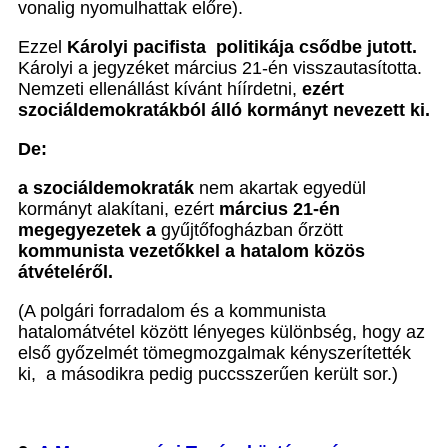
vonalig nyomulhattak előre).
Ezzel
Károlyi pacifista politikája csődbe jutott.
Károlyi a jegyzéket március 21-én visszautasította.
Nemzeti ellenállást kívánt híírdetni,
ezért
szociáldemokratákból álló kormányt nevezett ki.
De:
a szociáldemokraták
nem akartak egyedül
kormányt alakítani, ezért
március 21-én
megegyezetek a
gyűjtőfogházban őrzött
kommunista vezetőkkel a hatalom közös
átvételéről.
(A polgári forradalom és a kommunista
hatalomátvétel között lényeges különbség, hogy az
első győzelmét tömegmozgalmak kényszerítették
ki, a másodikra pedig puccsszerűen került sor.)