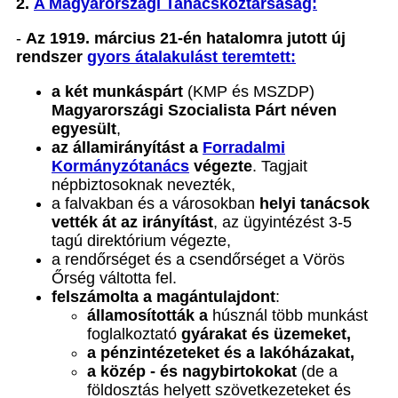
2.
A Magyarországi Tanácsköztársaság:
-
Az 1919. március 21-én hatalomra jutott új
rendszer
gyors átalakulást teremtett:
a két munkáspárt
(KMP és MSZDP)
Magyarországi Szocialista Párt néven
egyesült
,
az államirányítást a
Forradalmi
Kormányzótanács
végezte
. Tagjait
népbiztosoknak nevezték,
a falvakban és a városokban
helyi
tanácsok
vették át az irányítást
, az ügyintézést 3-5
tagú direktórium végezte,
a rendőrséget és a csendőrséget a Vörös
Őrség váltotta fel.
felszámolta a magántulajdont
:
államosították a
húsznál több munkást
foglalkoztató
gyárakat és üzemeket,
a pénzintézeteket és a lakóházakat,
a közép - és nagybirtokokat
(de a
földosztás helyett szövetkezeteket és