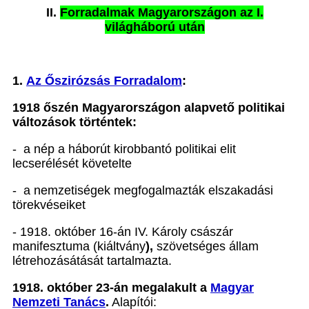
II.
Forradalmak Magyarországon az I.
világháború után
1.
Az Őszirózsás Forradalom
:
1918 őszén Magyarországon alapvető politikai
változások történtek:
- a nép a háborút kirobbantó politikai elit
lecserélését követelte
- a nemzetiségek megfogalmazták elszakadási
törekvéseiket
- 1918. október 16-án IV. Károly császár
manifesztuma (kiáltvány
),
szövetséges állam
létrehozásátását tartalmazta.
1918. október 23-án megalakult a
Magyar
Nemzeti Tanács
.
Alapítói: