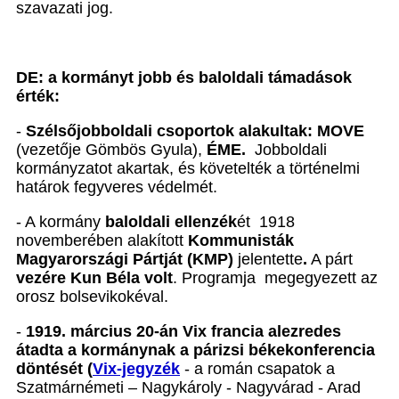
szavazati jog.
DE: a kormányt jobb és baloldali támadások
érték:
-
Szélsőjobboldali csoportok alakultak: MOVE
(vezetője Gömbös Gyula),
ÉME.
Jobboldali
kormányzatot akartak, és követelték a történelmi
határok fegyveres védelmét.
- A kormány
baloldali ellenzék
ét 1918
novemberében alakított
Kommunisták
Magyarországi Pártját (KMP)
jelentette
.
A párt
vezére Kun Béla volt
. Programja megegyezett az
orosz bolsevikokéval.
-
1919. március 20-án Vix francia alezredes
átadta a kormánynak a párizsi békekonferencia
döntését (
Vix-jegyzék
- a román csapatok a
Szatmárnémeti – Nagykároly - Nagyvárad - Arad