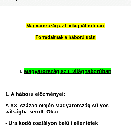
Magyarország az I. világháborúban.
Forradalmak a háború után
I.
Magyarország az I. világháborúban
1.
A háború előzményei
:
A XX. század elején Magyarország súlyos
válságba került. Okai:
- Uralkodó osztályon belüli ellentétek