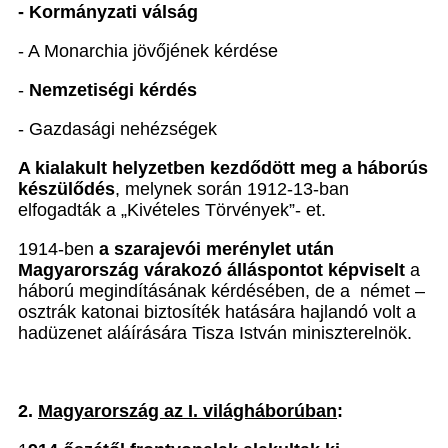
- Kormányzati válság
- A Monarchia jövőjének kérdése
-
Nemzetiségi kérdés
- Gazdasági nehézségek
A kialakult helyzetben kezdődött meg a háborús
készülődés
, melynek során 1912-13-ban
elfogadták a „Kivételes Törvények”- et.
1914-ben
a szarajevói merénylet után
Magyarország várakozó álláspontot képviselt
a
háború megindításának kérdésében, de a német –
osztrák katonai biztosíték hatására hajlandó volt a
hadüzenet aláírására Tisza István miniszterelnök.
2.
Magyarország az I. világháborúban
: