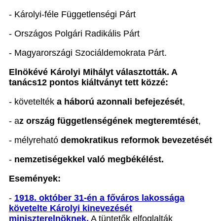
- Károlyi-féle Függetlenségi Párt
- Országos Polgári Radikális Párt
- Magyarországi Szociáldemokrata Párt.
Elnökévé Károlyi Mihályt választották. A
tanács12 pontos kiáltványt tett közzé:
- követelték
a háború azonnali befejezését
,
- a
z ország függetlenségének megteremtését
,
- mélyreható
demokratikus reformok bevezetését
-
nemzetiségekkel való megbékélést.
Események:
-
1918. október 31-én a főváros lakossága
követelte Károlyi kinevezését
miniszterelnöknek.
A tüntetők elfoglalták