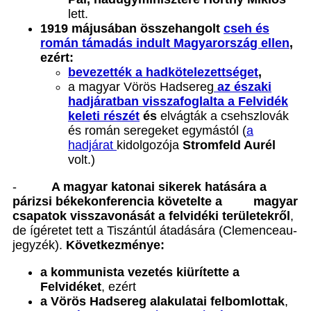
lett.
1919 májusában összehangolt
cseh és
román támadás indult Magyarország ellen
,
ezért:
bevezették a hadkötelezettséget
,
a magyar Vörös Hadsereg
az északi
hadjáratban visszafoglalta a Felvidék
keleti részét
és
elvágták a csehszlovák
és román seregeket egymástól (
a
hadjárat
kidolgozója
Stromfeld Aurél
volt.)
-
A magyar katonai sikerek hatására a
párizsi békekonferencia követelte a magyar
csapatok visszavonását a felvidéki területekről
,
de ígéretet tett a Tiszántúl átadására (Clemenceau-
jegyzék).
Következménye:
a kommunista vezetés kiürítette a
Felvidéket
, ezért
a Vörös Hadsereg alakulatai felbomlottak
,