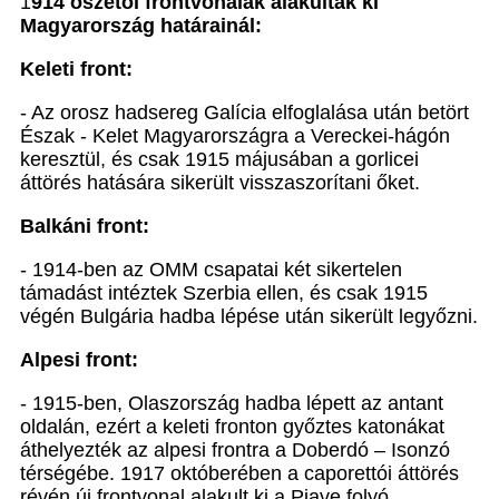
1
914 őszétől frontvonalak alakultak ki
Magyarország határainál:
Keleti front:
- Az orosz hadsereg Galícia elfoglalása után betört
Észak - Kelet Magyarországra a Vereckei-hágón
keresztül, és csak 1915 májusában a gorlicei
áttörés hatására sikerült visszaszorítani őket.
Balkáni front:
- 1914-ben az OMM csapatai két sikertelen
támadást intéztek Szerbia ellen, és csak 1915
végén Bulgária hadba lépése után sikerült legyőzni.
Alpesi front:
- 1915-ben, Olaszország hadba lépett az antant
oldalán, ezért a keleti fronton győztes katonákat
áthelyezték az alpesi frontra a Doberdó – Isonzó
térségébe. 1917 októberében a caporettói áttörés
révén új frontvonal alakult ki a Piave folyó