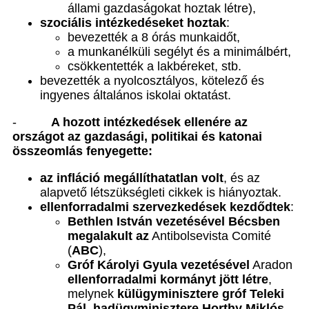
állami gazdaságokat hoztak létre),
szociális intézkedéseket hoztak
:
bevezették a 8 órás munkaidőt,
a munkanélküli segélyt és a minimálbért,
csökkentették a lakbéreket, stb.
bevezették a nyolcosztályos, kötelező és
ingyenes általános iskolai oktatást.
-
A hozott intézkedések ellenére az
országot az gazdasági, politikai és katonai
összeomlás fenyegette:
az infláció megállíthatatlan volt
, és az
alapvető létszükségleti cikkek is hiányoztak.
ellenforradalmi szervezkedések kezdődtek
:
Bethlen István vezetésével Bécsben
megalakult az
Antibolsevista Comité
(
ABC
),
Gróf Károlyi Gyula vezetésével
Aradon
ellenforradalmi kormányt jött létre
,
melynek
külügyminisztere gróf Teleki
Pál, hadügyminisztere Horthy Miklós