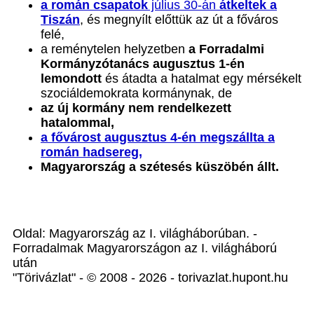
a román csapatok
július 30-án
átkeltek a
Tiszán
, és megnyílt előttük az út a főváros
felé,
a reménytelen helyzetben
a Forradalmi
Kormányzótanács augusztus 1-én
lemondott
és átadta a hatalmat egy mérsékelt
szociáldemokrata kormánynak, de
az új kormány nem rendelkezett
hatalommal,
a fővárost augusztus 4-én megszállta a
román hadsereg,
Magyarország a szétesés küszöbén állt.
Oldal: Magyarország az I. világháborúban. -
Forradalmak Magyarországon az I. világháború
után
"Törivázlat" - © 2008 - 2026 - torivazlat.hupont.hu