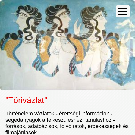
"Törivázlat"
Történelem vázlatok - érettségi információk -
segédanyagok a felkészüléshez, tanuláshoz -
források, adatbázisok, folyóiratok, érdekességek és
filmajánlások