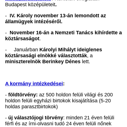
Budapest középületeit
.
-
IV. Károly november 13-án lemondott az
államügyek intézéséről.
-
November 16-án a Nemzeti Tanács kihírdette a
köztársaságot
.
- Januárban
Károlyi Mihályt ideiglenes
köztársasági elnökké választották
, a
miniszterelnök Berinkey Dénes
lett.
A kormány intézkedései
:
-
földtörvény:
az 500 holdon felüli világi és 200
holdon felüli egyházi birtokok kisajátítása (5-20
holdas parasztbirtokok)
-
új választójogi törvény
: minden 21 éven felüli
férfi és az írni-olvasni tudó 24 éven felüli nőnek