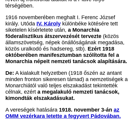
térségében.
1916 novemberében meghalt I. Ferenc József
király. Utóda
IV. Károly
különbéke kötésére tett
siketelen kísérletete után,
a Monarchia
föderalisztikus átszervezését tervezte
(közös
államszövetség, népek önállóságának megadása,
közös uralkodó és hadsereg, stb).
Ezért 1918
októberében manifesztumban szólította fel a
Monarchia népeit nemzeti tanácsok alapítására.
De:
A kialakult helyzetben (1918 őszén az antant
minden fronton sikeresen támad) a nemzetiségek a
Monarchiától való teljes elszakadást tekintették
célnak, ezért
a megalakuló nemzeti tanácsok,
kimondták elszakadásukat.
A vereségek hatására
1918. november 3-án
az
OMM vezérkara letette a fegyvert Pádovában.