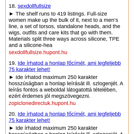
18.
sexdollfullsize
► The shelf runs to 419 listings. Full-size
women make up the bulk of it, next to a men’s
line, a set of torsos, standalone heads, and the
wigs, outfits and care kits that go with them.
Materials split three ways across silicone, TPE
and a silicone-hea
sexdollfullsize.hupont.hu
19.
Ide írhatod a honlap főcímét, ami legfeljebb
75 karakter lehet!
► Ide írhatod maximum 250 karakter
hosszúságban a honlap leírását ill. szlogenjét. A
leírás fontos a weboldal látogatottá tételében,
ezért érdemes jól megszövegezni.
zopiclonedirectuk.hupont.hu
20.
Ide írhatod a honlap főcímét, ami legfeljebb
75 karakter lehet!
► Ide írhatod maximum 250 karakter