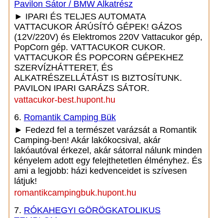
Pavilon Sátor / BMW Alkatrész
► IPARI ÉS TELJES AUTOMATA
VATTACUKOR ÁRÚSÍTÓ GÉPEK! GÁZOS
(12V/220V) és Elektromos 220V Vattacukor gép,
PopCorn gép. VATTACUKOR CUKOR.
VATTACUKOR ÉS POPCORN GÉPEKHEZ
SZERVÍZHÁTTERET, ÉS
ALKATRÉSZELLÁTÁST IS BIZTOSÍTUNK.
PAVILON IPARI GARÁZS SÁTOR.
vattacukor-best.hupont.hu
6.
Romantik Camping Bük
► Fedezd fel a természet varázsát a Romantik
Camping-ben! Akár lakókocsival, akár
lakóautóval érkezel, akár sátorral nálunk minden
kényelem adott egy felejthetetlen élményhez. És
ami a legjobb: házi kedvenceidet is szívesen
látjuk!
romantikcampingbuk.hupont.hu
7.
RÓKAHEGYI GÖRÖGKATOLIKUS