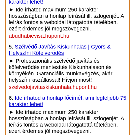
karakter lehet!
► Ide írhatod maximum 250 karakter
hosszúságban a honlap leírását ill. szlogenjét. A
leírás fontos a weboldal látogatottá tételében,
ezért érdemes jól megszövegezni.
abudhabievisa.hupont.hu
5.
Szélvédő Javítás Kiskunhalas | Gyors &
Helyszíni Kőfelverődés
► Professzionális szélvédő javítás és
kőfelverődés mentesítés Kiskunhalason és
környékén. Garanciális munkavégzés, akár
helyszíni kiszállással! Hívjon most!
szelvedojavitaskiskunhala.hupont.hu
6.
Ide írhatod a honlap főcímét, ami legfeljebb 75
karakter lehet!
► Ide írhatod maximum 250 karakter
hosszúságban a honlap leírását ill. szlogenjét. A
leírás fontos a weboldal látogatottá tételében,
ezért érdemes jól megszövegezni.