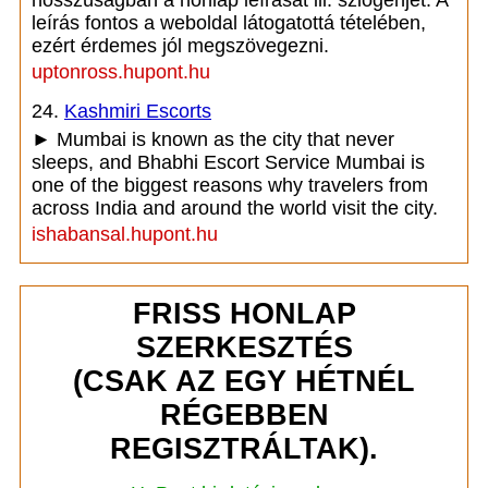
hosszúságban a honlap leírását ill. szlogenjét. A
leírás fontos a weboldal látogatottá tételében,
ezért érdemes jól megszövegezni.
uptonross.hupont.hu
24.
Kashmiri Escorts
► Mumbai is known as the city that never
sleeps, and Bhabhi Escort Service Mumbai is
one of the biggest reasons why travelers from
across India and around the world visit the city.
ishabansal.hupont.hu
FRISS HONLAP
SZERKESZTÉS
(CSAK AZ EGY HÉTNÉL
RÉGEBBEN
REGISZTRÁLTAK).