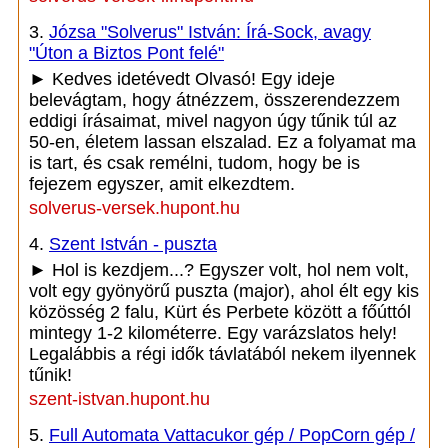
3.
Józsa "Solverus" István: Írá-Sock, avagy
"Úton a Biztos Pont felé"
► Kedves idetévedt Olvasó! Egy ideje
belevágtam, hogy átnézzem, összerendezzem
eddigi írásaimat, mivel nagyon úgy tűnik túl az
50-en, életem lassan elszalad. Ez a folyamat ma
is tart, és csak remélni, tudom, hogy be is
fejezem egyszer, amit elkezdtem.
solverus-versek.hupont.hu
4.
Szent István - puszta
► Hol is kezdjem...? Egyszer volt, hol nem volt,
volt egy gyönyörű puszta (major), ahol élt egy kis
közösség 2 falu, Kürt és Perbete között a főúttól
mintegy 1-2 kilométerre. Egy varázslatos hely!
Legalábbis a régi idők távlatából nekem ilyennek
tűnik!
szent-istvan.hupont.hu
5.
Full Automata Vattacukor gép / PopCorn gép /