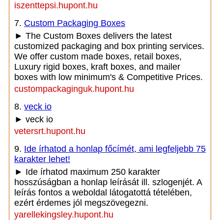
iszenttepsi.hupont.hu
7.
Custom Packaging Boxes
► The Custom Boxes delivers the latest
customized packaging and box printing services.
We offer custom made boxes, retail boxes,
Luxury rigid boxes, kraft boxes, and mailer
boxes with low minimum's & Competitive Prices.
custompackaginguk.hupont.hu
8.
veck io
► veck io
vetersrt.hupont.hu
9.
Ide írhatod a honlap főcímét, ami legfeljebb 75
karakter lehet!
► Ide írhatod maximum 250 karakter
hosszúságban a honlap leírását ill. szlogenjét. A
leírás fontos a weboldal látogatottá tételében,
ezért érdemes jól megszövegezni.
yarellekingsley.hupont.hu