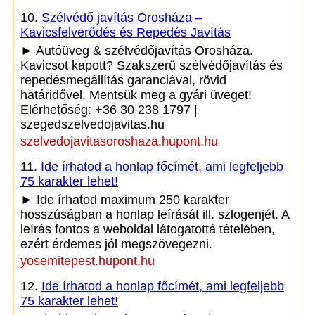
10.
Szélvédő javítás Orosháza –
Kavicsfelverődés és Repedés Javítás
► Autóüveg & szélvédőjavítás Orosháza.
Kavicsot kapott? Szakszerű szélvédőjavítás és
repedésmegállítás garanciával, rövid
határidővel. Mentsük meg a gyári üveget!
Elérhetőség: +36 30 238 1797 |
szegedszelvedojavitas.hu
szelvedojavitasoroshaza.hupont.hu
11.
Ide írhatod a honlap főcímét, ami legfeljebb
75 karakter lehet!
► Ide írhatod maximum 250 karakter
hosszúságban a honlap leírását ill. szlogenjét. A
leírás fontos a weboldal látogatottá tételében,
ezért érdemes jól megszövegezni.
yosemitepest.hupont.hu
12.
Ide írhatod a honlap főcímét, ami legfeljebb
75 karakter lehet!