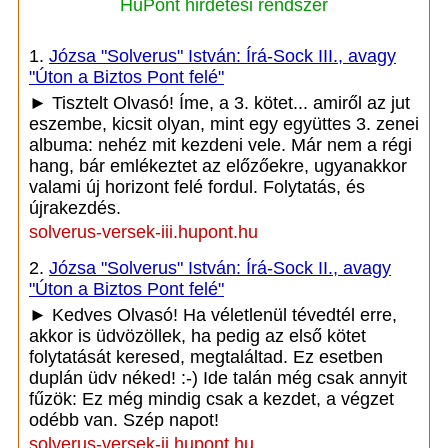
HuPont hirdetési rendszer
1.
Józsa "Solverus" István: Írá-Sock III., avagy
"Úton a Biztos Pont felé"
► Tisztelt Olvasó! Íme, a 3. kötet... amiről az jut
eszembe, kicsit olyan, mint egy együttes 3. zenei
albuma: nehéz mit kezdeni vele. Már nem a régi
hang, bár emlékeztet az előzőekre, ugyanakkor
valami új horizont felé fordul. Folytatás, és
újrakezdés.
solverus-versek-iii.hupont.hu
2.
Józsa "Solverus" István: Írá-Sock II., avagy
"Úton a Biztos Pont felé"
► Kedves Olvasó! Ha véletlenül tévedtél erre,
akkor is üdvözöllek, ha pedig az első kötet
folytatását keresed, megtaláltad. Ez esetben
duplán üdv néked! :-) Ide talán még csak annyit
fűzök: Ez még mindig csak a kezdet, a végzet
odébb van. Szép napot!
solverus-versek-ii.hupont.hu