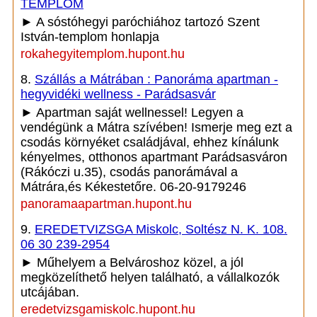
TEMPLOM
► A sóstóhegyi paróchiához tartozó Szent
István-templom honlapja
rokahegyitemplom.hupont.hu
8.
Szállás a Mátrában : Panoráma apartman -
hegyvidéki wellness - Parádsasvár
► Apartman saját wellnessel! Legyen a
vendégünk a Mátra szívében! Ismerje meg ezt a
csodás környéket családjával, ehhez kínálunk
kényelmes, otthonos apartmant Parádsasváron
(Rákóczi u.35), csodás panorámával a
Mátrára,és Kékestetőre. 06-20-9179246
panoramaapartman.hupont.hu
9.
EREDETVIZSGA Miskolc, Soltész N. K. 108.
06 30 239-2954
► Műhelyem a Belvároshoz közel, a jól
megközelíthető helyen található, a vállalkozók
utcájában.
eredetvizsgamiskolc.hupont.hu