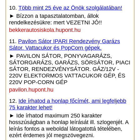
10.
Több mint 25 éve az Önök szolgálatában!
► Bízzon a tapasztalatomban, állok
rendelkezésükre: mert VEZETNI JÓ!!
bekkerautosiskola.hupont.hu
11.
Pavilon Sátor IPARI Rendezvény Garázs
Sátor. Vattacukor és PopCorn gépek.
► PAVILON SÁTOR, PONYVAGARÁZS,
SÁTORGARÁZS, GARÁZS, SÖRSÁTOR, PIACI
SÁTOR, RENDEZVÉNYSÁTOR. GÁZ/12V -
220V ELEKTORMOS VATTACUKOR GÉP, ÉS
220V POP-CORN GÉP
pavilon.hupont.hu
12.
Ide írhatod a honlap főcímét, ami legfeljebb
75 karakter lehet!
► Ide írhatod maximum 250 karakter
hosszúságban a honlap leírását ill. szlogenjét. A
leírás fontos a weboldal látogatottá tételében,
ezért érdemes jól megszövegezni.