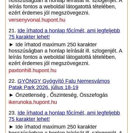
hosszúságban a honlap leírását ill. szlogenjét. A
leírás fontos a weboldal látogatottá tételében,
ezért érdemes jól megszövegezni.
versenyvonal.hupont.hu
21.
Ide írhatod a honlap főcímét, ami legfeljebb
75 karakter lehet!
► Ide írhatod maximum 250 karakter
hosszúságban a honlap leírását ill. szlogenjét. A
leírás fontos a weboldal látogatottá tételében,
ezért érdemes jól megszövegezni.
paxtonhill.hupont.hu
22.
GYÖNGY Gyógyító Falu Nemesvámos
Patak Park 2026. július 18-19
► Önzetlenség , Őszinteség, Összefogás
ikerunoka.hupont.hu
23.
Ide írhatod a honlap főcímét, ami legfeljebb
75 karakter lehet!
► Ide írhatod maximum 250 karakter