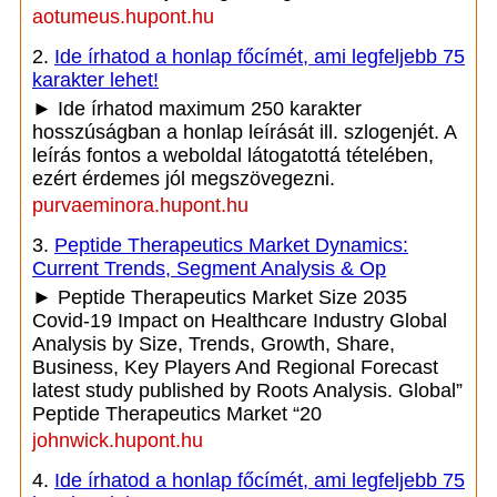
aotumeus.hupont.hu
2.
Ide írhatod a honlap főcímét, ami legfeljebb 75
karakter lehet!
► Ide írhatod maximum 250 karakter
hosszúságban a honlap leírását ill. szlogenjét. A
leírás fontos a weboldal látogatottá tételében,
ezért érdemes jól megszövegezni.
purvaeminora.hupont.hu
3.
Peptide Therapeutics Market Dynamics:
Current Trends, Segment Analysis & Op
► Peptide Therapeutics Market Size 2035
Covid-19 Impact on Healthcare Industry Global
Analysis by Size, Trends, Growth, Share,
Business, Key Players And Regional Forecast
latest study published by Roots Analysis. Global”
Peptide Therapeutics Market “20
johnwick.hupont.hu
4.
Ide írhatod a honlap főcímét, ami legfeljebb 75