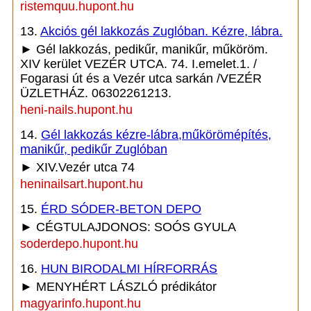
ristemquu.hupont.hu
13.
Akciós gél lakkozás Zuglóban. Kézre, lábra.
► Gél lakkozás, pedikűr, manikűr, műköröm.
XIV kerület VEZÉR UTCA. 74. I.emelet.1. /
Fogarasi út és a Vezér utca sarkán /VEZÉR
ÜZLETHÁZ. 06302261213.
heni-nails.hupont.hu
14.
Gél lakkozás kézre-lábra,műkörömépítés,
manikűr, pedikűr Zuglóban
► XIV.Vezér utca 74
heninailsart.hupont.hu
15.
ÉRD SÓDER-BETON DEPO
► CÉGTULAJDONOS: SOÓS GYULA
soderdepo.hupont.hu
16.
HUN BIRODALMI HÍRFORRÁS
► MENYHÉRT LÁSZLÓ prédikátor
magyarinfo.hupont.hu