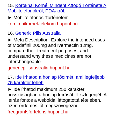
15.
Koroknai Kornél Mindent Átfogó Története A
Mobiltelefonokról, PDA-król.
► Mobiltelefonos Történetem.
koroknaikornel-telekom.hupont.hu
16.
Generic Pills Australia
► Meta Description: Explore the intended uses
of Modafinil 200mg and Ivermectin 12mg,
compare their treatment purposes, and
understand why these medicines are not
interchangeable.
genericpillsaustralia.hupont.hu
17.
Ide írhatod a honlap főcímét, ami legfeljebb
75 karakter lehet!
► Ide írhatod maximum 250 karakter
hosszúságban a honlap leírását ill. szlogenjét. A
leírás fontos a weboldal látogatottá tételében,
ezért érdemes jól megszövegezni.
freegrantsforfelons.hupont.hu