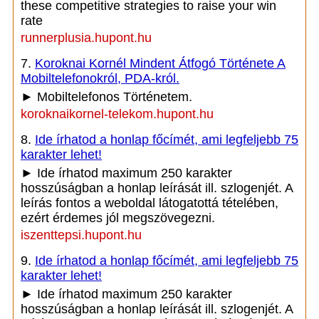
these competitive strategies to raise your win
rate
runnerplusia.hupont.hu
7.
Koroknai Kornél Mindent Átfogó Története A
Mobiltelefonokról, PDA-król.
► Mobiltelefonos Történetem.
koroknaikornel-telekom.hupont.hu
8.
Ide írhatod a honlap főcímét, ami legfeljebb 75
karakter lehet!
► Ide írhatod maximum 250 karakter
hosszúságban a honlap leírását ill. szlogenjét. A
leírás fontos a weboldal látogatottá tételében,
ezért érdemes jól megszövegezni.
iszenttepsi.hupont.hu
9.
Ide írhatod a honlap főcímét, ami legfeljebb 75
karakter lehet!
► Ide írhatod maximum 250 karakter
hosszúságban a honlap leírását ill. szlogenjét. A