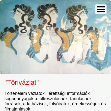
"Törivázlat"
Történelem vázlatok - érettségi információk -
segédanyagok a felkészüléshez, tanuláshoz -
források, adatbázisok, folyóiratok, érdekességek és
filmajánlások