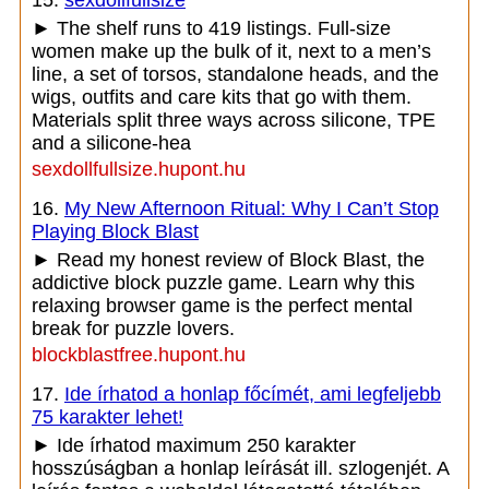
15.
sexdollfullsize
► The shelf runs to 419 listings. Full-size
women make up the bulk of it, next to a men’s
line, a set of torsos, standalone heads, and the
wigs, outfits and care kits that go with them.
Materials split three ways across silicone, TPE
and a silicone-hea
sexdollfullsize.hupont.hu
16.
My New Afternoon Ritual: Why I Can’t Stop
Playing Block Blast
► Read my honest review of Block Blast, the
addictive block puzzle game. Learn why this
relaxing browser game is the perfect mental
break for puzzle lovers.
blockblastfree.hupont.hu
17.
Ide írhatod a honlap főcímét, ami legfeljebb
75 karakter lehet!
► Ide írhatod maximum 250 karakter
hosszúságban a honlap leírását ill. szlogenjét. A