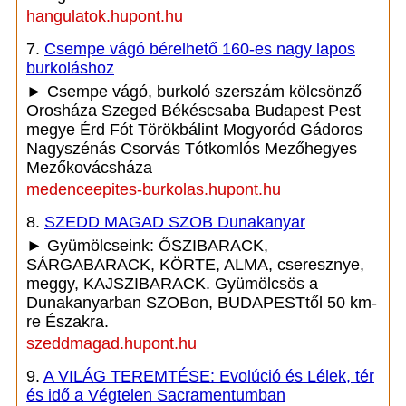
hangulatok.hupont.hu
7.
Csempe vágó bérelhető 160-es nagy lapos
burkoláshoz
► Csempe vágó, burkoló szerszám kölcsönző
Orosháza Szeged Békéscsaba Budapest Pest
megye Érd Fót Törökbálint Mogyoród Gádoros
Nagyszénás Csorvás Tótkomlós Mezőhegyes
Mezőkovácsháza
medenceepites-burkolas.hupont.hu
8.
SZEDD MAGAD SZOB Dunakanyar
► Gyümölcseink: ŐSZIBARACK,
SÁRGABARACK, KÖRTE, ALMA, cseresznye,
meggy, KAJSZIBARACK. Gyümölcsös a
Dunakanyarban SZOBon, BUDAPESTtől 50 km-
re Északra.
szeddmagad.hupont.hu
9.
A VILÁG TEREMTÉSE: Evolúció és Lélek, tér
és idő a Végtelen Sacramentumban