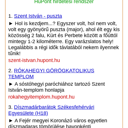
HuPont hirdetési rendszer
1.
Szent István - puszta
► Hol is kezdjem...? Egyszer volt, hol nem volt,
volt egy gyönyörű puszta (major), ahol élt egy kis
közösség 2 falu, Kürt és Perbete között a főúttól
mintegy 1-2 kilométerre. Egy varázslatos hely!
Legalábbis a régi idők távlatából nekem ilyennek
tűnik!
szent-istvan.hupont.hu
2.
RÓKAHEGYI GÖRÖGKATOLIKUS
TEMPLOM
► A sóstóhegyi paróchiához tartozó Szent
István-templom honlapja
rokahegyitemplom.hupont.hu
3.
Díszmadárbarátok Székesfehérvári
Egyesülete (H18)
► A Fejér megyei Koronázó város egyetlen
díszmadaras tömörülése havonkénti