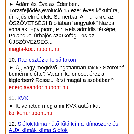
► Ádám és Éva az Édenben.
Törzsfejlődés,evolució,15 ezer éves kőkultúra,
űrhajős elméletek, Sumerban Annunakik, az
ÓSZÖVETSÉGI Bibliában "angyalok" Nazca
vonalak, Egyiptom, Piri Reis admirlis térképe,
Pelanquei úrhajós szarkofág - és az
ÚJSZÖVEZSÉG...
magia-kod.hupont.hu
10.
Radiesztézia felső fokon
► Új, vagy meglévő ingatlanban lakik? Szeretné
bemérni előtte? Valami különöset érez a
légtérben? Rosszul érzi magát a szobában?
energiavandor.hupont.hu
11.
KVX
► Itt veheted meg a mi KVX autóinkat
kolikom.hupont.hu
12.
Siófok klíma hűtő fűtő klíma klímaszerelés
AUX klímák klíma Siófok