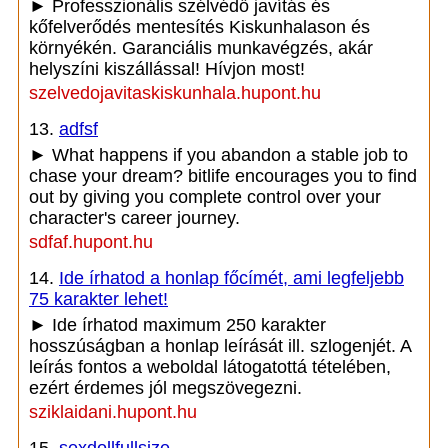
► Professzionális szélvédő javítás és
kőfelverődés mentesítés Kiskunhalason és
környékén. Garanciális munkavégzés, akár
helyszíni kiszállással! Hívjon most!
szelvedojavitaskiskunhala.hupont.hu
13.
adfsf
► What happens if you abandon a stable job to
chase your dream? bitlife encourages you to find
out by giving you complete control over your
character's career journey.
sdfaf.hupont.hu
14.
Ide írhatod a honlap főcímét, ami legfeljebb
75 karakter lehet!
► Ide írhatod maximum 250 karakter
hosszúságban a honlap leírását ill. szlogenjét. A
leírás fontos a weboldal látogatottá tételében,
ezért érdemes jól megszövegezni.
sziklaidani.hupont.hu