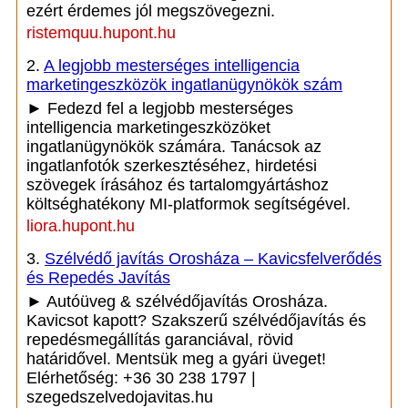
ezért érdemes jól megszövegezni.
ristemquu.hupont.hu
2.
A legjobb mesterséges intelligencia
marketingeszközök ingatlanügynökök szám
► Fedezd fel a legjobb mesterséges
intelligencia marketingeszközöket
ingatlanügynökök számára. Tanácsok az
ingatlanfotók szerkesztéséhez, hirdetési
szövegek írásához és tartalomgyártáshoz
költséghatékony MI-platformok segítségével.
liora.hupont.hu
3.
Szélvédő javítás Orosháza – Kavicsfelverődés
és Repedés Javítás
► Autóüveg & szélvédőjavítás Orosháza.
Kavicsot kapott? Szakszerű szélvédőjavítás és
repedésmegállítás garanciával, rövid
határidővel. Mentsük meg a gyári üveget!
Elérhetőség: +36 30 238 1797 |
szegedszelvedojavitas.hu