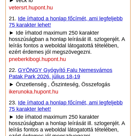
► veck io
vetersrt.hupont.hu
21.
Ide írhatod a honlap főcímét, ami legfeljebb
75 karakter lehet!
► Ide írhatod maximum 250 karakter
hosszúságban a honlap leírását ill. szlogenjét. A
leírás fontos a weboldal látogatottá tételében,
ezért érdemes jól megszövegezni.
pneberkibogi.hupont.hu
22.
GYÖNGY Gyógyító Falu Nemesvámos
Patak Park 2026. július 18-19
► Önzetlenség , Őszinteség, Összefogás
ikerunoka.hupont.hu
23.
Ide írhatod a honlap főcímét, ami legfeljebb
75 karakter lehet!
► Ide írhatod maximum 250 karakter
hosszúságban a honlap leírását ill. szlogenjét. A
leírás fontos a weboldal látogatottá tételében,