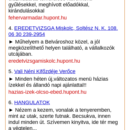
gyűlésekkel, meghívott előadókkal,
kirándulásokkal
fehervarmadar.hupont.hu
4.
EREDETVIZSGA Miskolc, Soltész N. K. 108.
06 30 239-2954
► Műhelyem a Belvároshoz közel, a jól
megközelíthető helyen található, a vállalkozók
utcájában.
eredetvizsgamiskolc.hupont.hu
5.
Vali Néni Kifőzdéje Verőce
► Minden héten új,változatos menü házias
ízekkel és állandó napi ajánlattal!!
hazias-izek-olcso-ebed.hupont.hu
6.
HANGULATOK
► Nézem a kezem, vonalak a tenyeremben,
mint az utak, szerte futnak. Becsukva, innen
indul minden út. Szívemen kinyitva, ide tér meg
a végtelen...