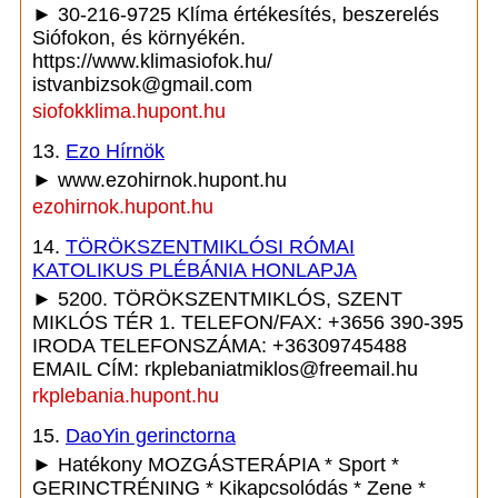
► 30-216-9725 Klíma értékesítés, beszerelés
Siófokon, és környékén.
https://www.klimasiofok.hu/
istvanbizsok@gmail.com
siofokklima.hupont.hu
13.
Ezo Hírnök
► www.ezohirnok.hupont.hu
ezohirnok.hupont.hu
14.
TÖRÖKSZENTMIKLÓSI RÓMAI
KATOLIKUS PLÉBÁNIA HONLAPJA
► 5200. TÖRÖKSZENTMIKLÓS, SZENT
MIKLÓS TÉR 1. TELEFON/FAX: +3656 390-395
IRODA TELEFONSZÁMA: +36309745488
EMAIL CÍM: rkplebaniatmiklos@freemail.hu
rkplebania.hupont.hu
15.
DaoYin gerinctorna
► Hatékony MOZGÁSTERÁPIA * Sport *
GERINCTRÉNING * Kikapcsolódás * Zene *