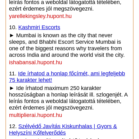
leírás fontos a weboldal látogatottá tételében,
ezért érdemes jól megszövegezni.
yarellekingsley.hupont.hu
10.
Kashmiri Escorts
► Mumbai is known as the city that never
sleeps, and Bhabhi Escort Service Mumbai is
one of the biggest reasons why travelers from
across India and around the world visit the city.
ishabansal.hupont.hu
11.
Ide írhatod a honlap főcímét, ami legfeljebb
75 karakter lehet!
► Ide írhatod maximum 250 karakter
hosszúságban a honlap leírását ill. szlogenjét. A
leírás fontos a weboldal látogatottá tételében,
ezért érdemes jól megszövegezni.
multiplierai.hupont.hu
12.
Szélvédő Javítás Kiskunhalas | Gyors &
Helyszíni Kőfelverődés