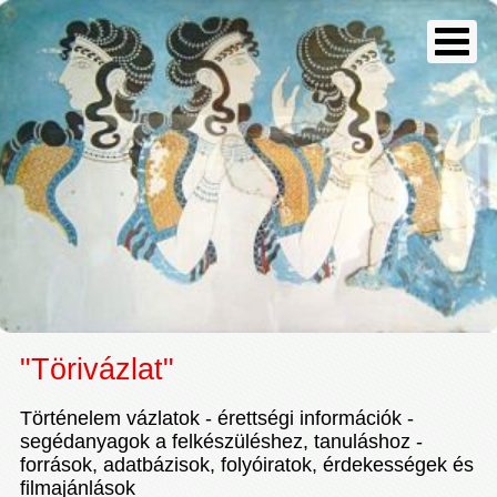
"Törivázlat"
Történelem vázlatok - érettségi információk -
segédanyagok a felkészüléshez, tanuláshoz -
források, adatbázisok, folyóiratok, érdekességek és
filmajánlások