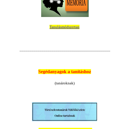
Tanulásmódszertan
_____________________________________________
Se
g
édanyagok a tanításhoz
(tanároknak)