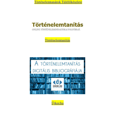
Történelemtanárok Túlélőkészlete
Történelemtanítás
Újkor.hu