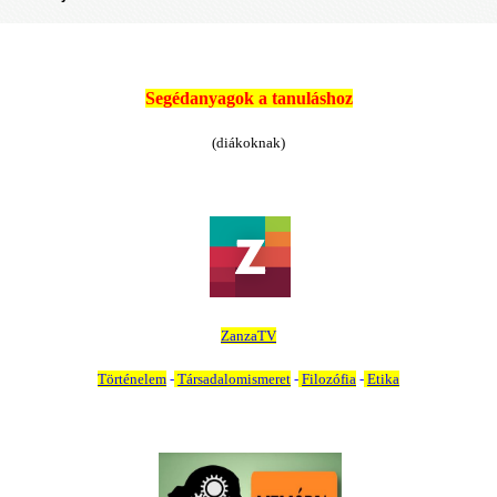
Se
g
édanyagok a tanuláshoz
(diákoknak)
ZanzaTV
Történelem
-
Társadalomismeret
-
Filozófia
-
Etika