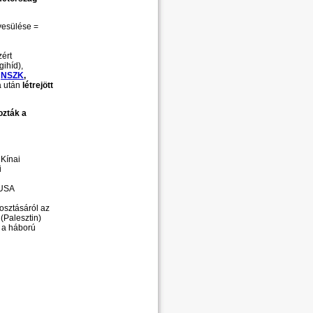
yesülése =
zért
gihíd),
z
NSZK
,
a után
létrejött
ozták a
 Kínai
i
 USA
éosztásáról az
 (Palesztin)
t a háború