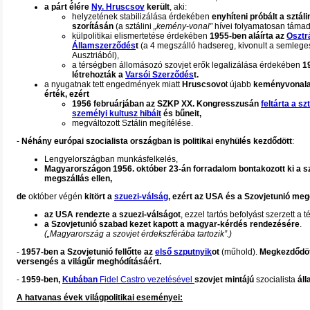
a párt élére
Ny. Hruscsov
került
, aki:
helyzetének stabilizálása érdekében
enyhíteni próbált a sztáli
szorításán
(a sztálini
„kemény-vonal”
hívei folyamatosan támad
külpolitikai elismertetése érdekében
1955-ben aláírta az
Osztr
Államszerződés
t
(a 4 megszálló hadsereg, kivonult a semlege
Ausztriából),
a térségben állomásozó szovjet erők legalizálása érdekében
1
létrehozták a
Varsói Szerződés
t.
a nyugatnak tett engedmények miatt
Hruscsovo
t újabb
keményvonal
érték, ezért
1956 februárjában az SZKP XX. Kongresszusán
feltárta a szt
személyi kultusz hibáit
és bűneit,
megváltozott Sztálin megítélése.
-
Néhány európai szocialista országban is politikai enyhülés kezdődött
:
Lengyelországban munkásfelkelés,
Magyarországon 1956. október 23-án forradalom bontakozott ki a s
megszállás ellen,
de
október végén
kitört a
szuezi-válság
, ezért az USA és a Szovjetunió meg
az USA rendezte a szuezi-válságot
, ezzel tartós befolyást szerzett a té
a Szovjetunió szabad kezet kapott a magyar-kérdés rendezésére
.
(„Magyarország a szovjet érdekszférába tartozik”.)
-
1957-ben a Szovjetunió fellőtte az
első szputnyik
ot
(műhold).
Megkezdődöt
versengés a világűr meghódításáért.
-
1959-ben,
Kubában
Fidel Castro vezetésével
szovjet mintájú
szocialista
áll
A hatvanas évek világpolitikai eseményei: