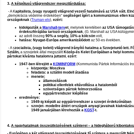
3.
A kétpólusú világrendszer megszilárdulása:
- A K
apitalista, (vagy nyugati) világrend vezető hatalmává az USA vált. E
„demokrácia védelme érdekében”
segítséget ígért a kommunizmus ellen kü
országoknak
(
Truman-elv
),
ezért:
kidolgozták a
Marshall-terv
et
, melynek keretében
az USA támogatást
érdekszférájába tartozó országoknak
, (G. Marshall az USA külügymini
az adott összeg
90%-a segély, 10%-a kölcsön
volt,
hatása: Nyugat-Európa amerikanizálódott
az 50-es években.
- A s
zocialista, (vagy keleti) világrend irányító hatalma a Szovjetunió lett. F
Sztálin,
a szovjetek által megszállt
Közép-és Kelet Európában a helyi komm
pártokat kívánta hatalomra juttatni
,
ezért
:
1947-ben létrejött a
KOMINFORM
(Kommunista Pártok Információs Iro
központja: Moszkva
feladata: a sztálini modell átadása
menete:
államosítások
politikai ellenfelek eltávolítása a hatalomból
szövetséges pártok felmorzsolása
egypártrendszer kiépítése
eredménye:
1949-ig kiépült az egypártrendszer a szovjet érdekzónában
szovjet- modellre áttért országok anyagi javainak kiaknázá
1949 januárjában létrehozták a
KGST
-t.
4.
A nagyhatalmak összeütközésének színterei – a hidegháború kibontako
- Európában a két világrend összeütközésének fő színtere a megszállt Né