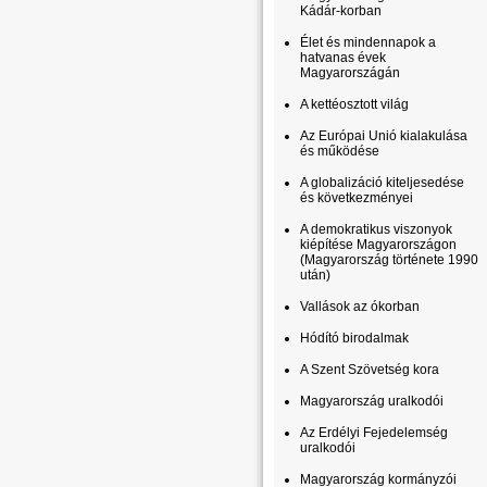
Kádár-korban
Élet és mindennapok a
hatvanas évek
Magyarországán
A kettéosztott világ
Az Európai Unió kialakulása
és működése
A globalizáció kiteljesedése
és következményei
A demokratikus viszonyok
kiépítése Magyarországon
(Magyarország története 1990
után)
Vallások az ókorban
Hódító birodalmak
A Szent Szövetség kora
Magyarország uralkodói
Az Erdélyi Fejedelemség
uralkodói
Magyarország kormányzói