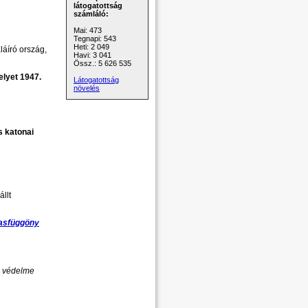
látogatottság
számláló:
Mai: 473
Tegnapi: 543
Heti: 2 049
aláíró ország,
Havi: 3 041
Össz.: 5 626 535
lyet 1947.
Látogatottság
növelés
és katonai
állt
asfüggöny
e védelme