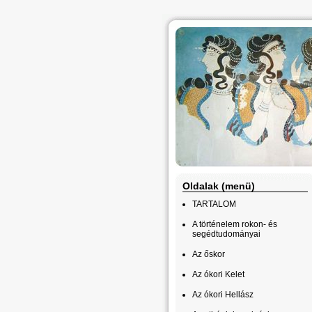
Oldalak (menü)
TARTALOM
A történelem rokon- és
segédtudományai
Az őskor
Az ókori Kelet
Az ókori Hellász