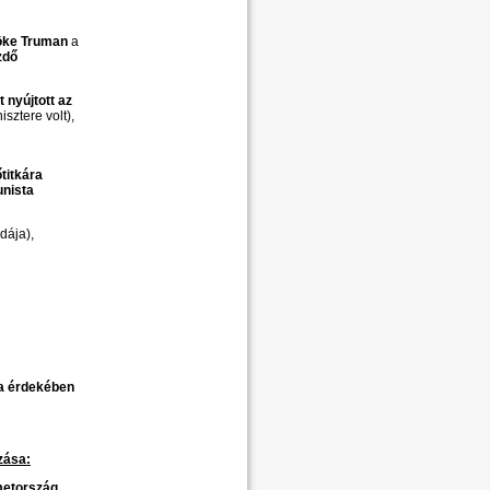
lnöke Truman
a
zdő
 nyújtott az
sztere volt),
őtitkára
unista
dája),
sa érdekében
zása:
metország