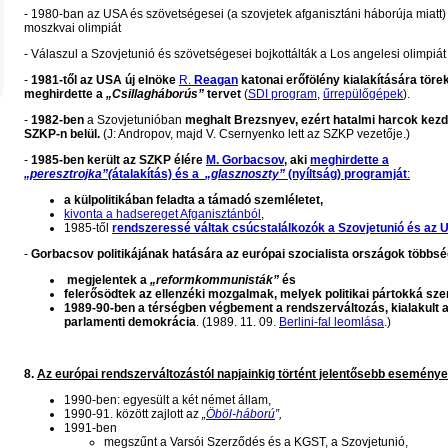
- 1980-ban az USA és szövetségesei (a szovjetek afganisztáni háborúja miatt) 
moszkvai olimpiát
- Válaszul a Szovjetunió és szövetségesei bojkottálták a Los angelesi olimpiá
-
1981-től
az USA új elnöke
R.
Reagan
katonai erőfölény kialakítására töre
meghirdette a
„Csillagháborús”
tervet
(
SDI program
,
űrrepülőgépek
).
-
1982-ben
a Szovjetunióban
meghalt Brezsnyev, ezért hatalmi harcok kez
SZKP-n belül.
(J: Andropov, majd V. Csernyenko lett az SZKP vezetője.)
-
1985-ben került az SZKP élére
M. Gorbacsov
, aki
meghirdette a
„peresztrojka”(
átalakítás) és a
„glasznoszty”
(nyíltság) programját
:
a külpolitikában
feladta a támadó szemléletet,
kivonta a hadsereget Afganisztánból
,
1985-től
rendszeressé váltak csúcstalálkozók a Szovjetunió és az 
-
Gorbacsov politikájának hatására az európai szocialista országok többs
megjelentek a
„reformkommunisták”
és
felerősödtek az ellenzéki mozgalmak, melyek politikai pártokká sze
1989-90-ben a térségben végbement a rendszerváltozás, kialakult a
parlamenti demokrácia
. (1989. 11. 09.
Berlini-fal leomlása
.)
8.
Az európai rendszerváltozástól napjainkig történt jelentősebb eseménye
1990-ben: egyesült a két német állam,
1990-91. között zajlott az
„
Öböl-háború
”,
1991-ben
megszűnt a Varsói Szerződés és a KGST, a Szovjetunió,