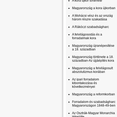
A kora újkor története
Magyarország a kora újkorban
A Mohácsi vész és az ország
három részre szakadása
A Rákóczi szabadságharc
A felvilágosodás és a
forradalmak kora
Magyarország újranépesítése
a 18. században
Magyarország története a 18.
században-Az újjáépítés kora
Magyarország a felvilágosult
abszolutizmus korában
Az ipari forradalom
kibontakozása és
következményei
Magyarország a reformkorban
Forradalom és szabadságharc
Magyarországon 1848-49-ben
Az Osztrák-Magyar Monarchia
létrejötte