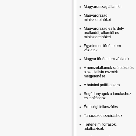
Magyarország államfői
Magyarország
miniszterelnökei
Magyarország és Erdély
uralkodói, államfői és
miniszterelnökei
Egyetemes történelem
vázlatok
Magyar történelem vázlatok
A nemzetállamok születése és
a szocialista eszmék
megjelenése
A hatalmi politika kora
Segédanyagok a tanuláshoz
és tanításhoz
Érettségi felkészülés
Tanácsok eszzéíráshoz
Történelmi források,
adatbázisok