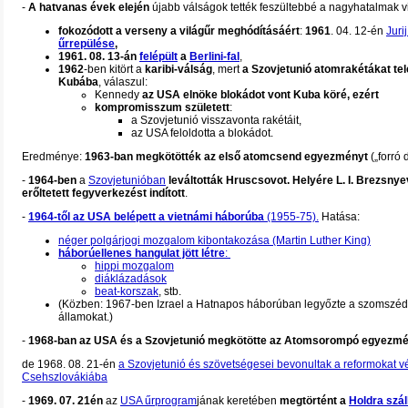
-
A hatvanas évek elején
újabb válságok tették feszültebbé a nagyhatalmak v
fokozódott a verseny a világűr meghódításáért
:
1961
. 04. 12-én
Juri
űrrepülése
,
1961. 08. 13-án
felépült
a
Berlini-fal
,
1962
-ben kitört a
karibi-válság
, mert
a Szovjetunió atomrakétákat tele
Kubába
, válaszul:
Kennedy
az USA elnöke blokádot vont Kuba köré, ezért
kompromisszum született
:
a Szovjetunió visszavonta rakétáit,
az USA feloldotta a blokádot.
Eredménye:
1963-ban megkötötték az első atomcsend egyezményt
(„forró d
-
1964-ben
a
Szovjetunióban
leváltották Hruscsovot. Helyére L. I. Brezsnyev
erőltetett fegyverkezést indított
.
-
1964-től az USA belépett a vietnámi háborúba
(1955-75).
Hatása:
néger polgárjogi mozgalom kibontakozása (Martin Luther King)
háborúellenes hangulat jött létre
:
hippi mozgalom
diáklázadások
beat-korszak
, stb.
(Közben: 1967-ben Izrael a Hatnapos háborúban legyőzte a szomszéd
államokat.)
-
1968-ban az USA és a Szovjetunió megkötötte az Atomsorompó egyezm
de 1968. 08. 21-én
a Szovjetunió és szövetségesei bevonultak a reformokat v
Csehszlovákiába
-
1969. 07. 21én
az
USA űrprogram
jának keretében
megtörtént a
Holdra szál