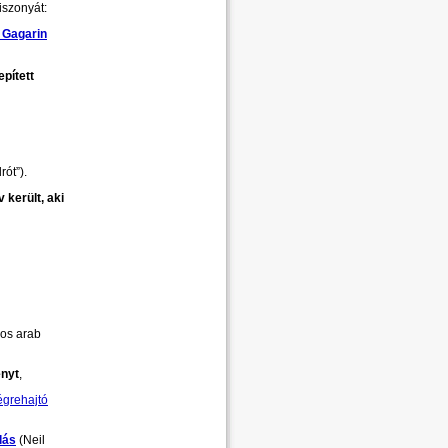
iszonyát:
j
Gagarin
pített
rót”).
 került, aki
os arab
ényt
,
égrehajtó
lás
(Neil