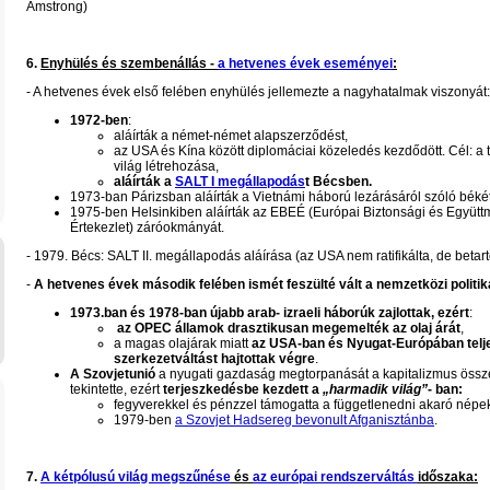
Amstrong)
6.
Enyhülés és szembenállás -
a hetvenes évek eseményei
:
- A hetvenes évek első felében enyhülés jellemezte a nagyhatalmak viszonyát:
1972-ben
:
aláírták a német-német alapszerződést,
az USA és Kína között diplomáciai közeledés kezdődött. Cél: a
világ létrehozása,
aláírták a
SALT I megállapodás
t Bécsben.
1973-ban Párizsban aláírták a Vietnámi háború lezárásáról szóló békét
1975-ben Helsinkiben aláírták az EBEÉ (Európai Biztonsági és Együt
Értekezlet) záróokmányát.
- 1979. Bécs: SALT II. megállapodás aláírása (az USA nem ratifikálta, de betarto
-
A hetvenes évek második felében ismét feszülté vált a nemzetközi politik
1973.ban és 1978-ban újabb arab- izraeli háborúk zajlottak, ezért
:
az OPEC államok drasztikusan megemelték az olaj árát
,
a magas olajárak miatt
az USA-ban és Nyugat-Európában telj
szerkezetváltást hajtottak végre
.
A Szovjetunió
a nyugati gazdaság megtorpanását a kapitalizmus öss
tekintette, ezért
terjeszkedésbe kezdett a
„harmadik világ”
- ban:
fegyverekkel és pénzzel támogatta a függetlenedni akaró népek
1979-ben
a Szovjet Hadsereg bevonult Afganisztánba
.
7.
A kétpólusú világ megszűnése
és
az európai rendszerváltás
időszaka: