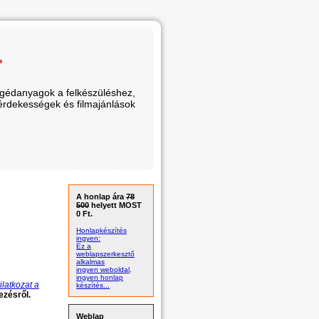
"
segédanyagok a felkészüléshez,
 érdekességek és filmajánlások
A honlap ára
78
500
helyett MOST
0 Ft.
Honlapkészítés
ingyen:
Ez a
weblapszerkesztő
alkalmas
ingyen weboldal,
ingyen honlap
ilatkozat a
készítés...
ezésről.
Weblap