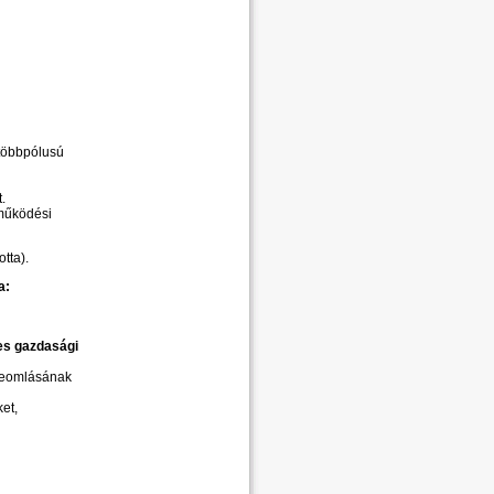
 többpólusú
.
tműködési
tta).
a:
es gazdasági
zeomlásának
et,