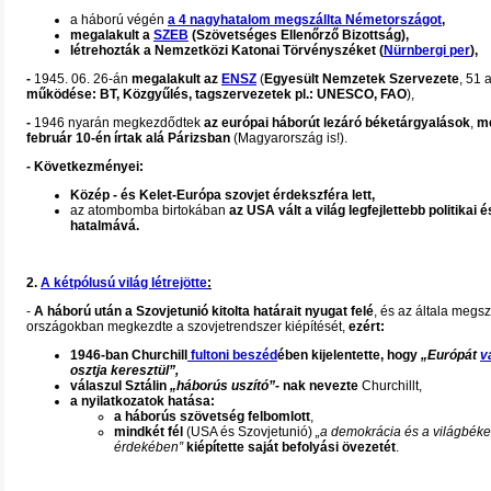
a háború végén
a 4 nagyhatalom megszállta Németországot
,
megalakult a
SZEB
(Szövetséges Ellenőrző Bizottság),
létrehozták a Nemzetközi Katonai Törvényszéket (
Nürnbergi per
),
-
1945. 06. 26-án
megalakult az
ENSZ
(
Egyesült Nemzetek Szervezete
, 51 
működése: BT, Közgyűlés, tagszervezetek pl.: UNESCO, FAO
),
-
1946 nyarán megkezdődtek
az európai háborút lezáró béketárgyalások
,
me
február 10-én írtak alá Párizsban
(Magyarország is!).
- Következményei:
Közép - és Kelet-Európa szovjet érdekszféra lett,
az atombomba birtokában
az USA vált a világ legfejlettebb politikai 
hatalmává.
2.
A kétpólusú világ létrejötte
:
-
A háború után a Szovjetunió kitolta határait nyugat felé
, és az általa megsz
országokban megkezdte a szovjetrendszer kiépítését,
ezért:
1946-ban Churchill
fultoni beszéd
ében kijelentette, hogy
„Európát
v
osztja keresztül”,
válaszul Sztálin
„háborús uszító”-
nak nevezte
Churchillt,
a nyilatkozatok hatása:
a háborús szövetség felbomlott
,
mindkét fél
(USA és Szovjetunió)
„a demokrácia és a világbék
érdekében”
kiépítette saját befolyási övezetét
.