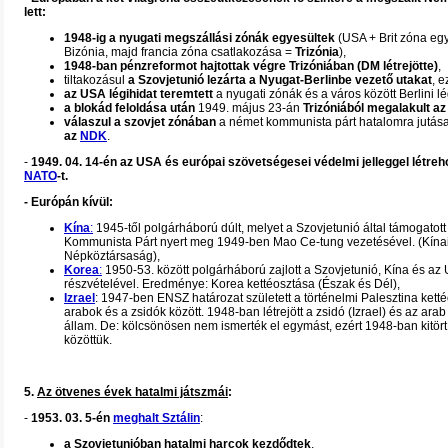
lett:
1948-ig a nyugati megszállási zónák egyesültek
(USA + Brit zóna eg
Bizónia, majd francia zóna csatlakozása =
Trizónia
),
1948-ban pénzreformot hajtottak végre Trizóniában (DM létrejötte)
,
tiltakozásul
a Szovjetunió lezárta a Nyugat-Berlinbe vezető utakat
, e
az USA légihidat teremtett
a nyugati zónák és a város között Berlini lé
a blokád feloldása után
1949. május 23-án
Trizóniából megalakult a
válaszul a szovjet zónában
a német kommunista párt hatalomra jutás
az
NDK
.
-
1949. 04. 14-én az USA és európai szövetségesei védelmi jelleggel létreh
NATO
-t.
- Európán kívül:
Kína
:
1945-től polgárháború dúlt, melyet a Szovjetunió által támogatott
Kommunista Párt nyert meg 1949-ben Mao Ce-tung vezetésével. (Kína
Népköztársaság),
Korea
:
1950-53. között polgárháború zajlott a Szovjetunió, Kína és az
részvételével. Eredménye: Korea kettéosztása (Észak és Dél),
Izrael
: 1947-ben ENSZ határozat született a történelmi Palesztina kett
arabok és a zsidók között. 1948-ban létrejött a zsidó (Izrael) és az arab
állam. De: kölcsönösen nem ismerték el egymást, ezért 1948-ban kitör
közöttük.
5.
Az ötvenes évek hatalmi játszmái
:
-
1953. 03. 5-én
meghalt Sztálin
:
a Szovjetunióban hatalmi harcok kezdődtek
,