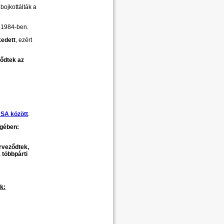
bojkottálták a
t 1984-ben.
kedett
, ezért
dődtek az
USA között
.
égében:
rveződtek,
 többpárti
k: