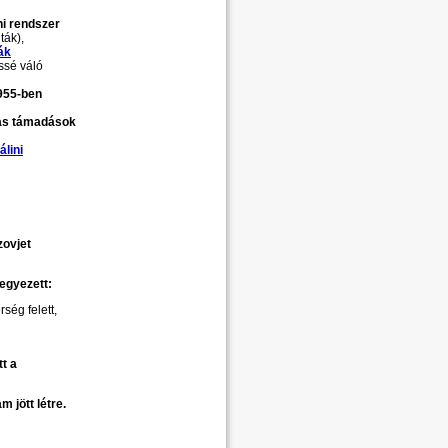
ni rendszer
ták),
ák
ssé váló
955-ben
as támadások
álini
zovjet
egyezett:
rség felett,
t a
am jött létre.