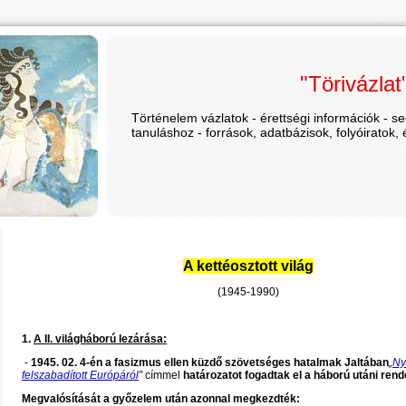
"Törivázlat
Történelem vázlatok - érettségi információk - 
tanuláshoz - források, adatbázisok, folyóiratok,
A kettéosztott világ
(1945-1990)
1.
A II. világháború lezárása:
-
1945. 02. 4-én a fasizmus ellen küzdő szövetséges hatalmak Jaltában
„
Ny
felszabadított Európáról
”
címmel
határozatot fogadtak el a háború utáni rend
Megvalósítását a győzelem után azonnal megkezdték: