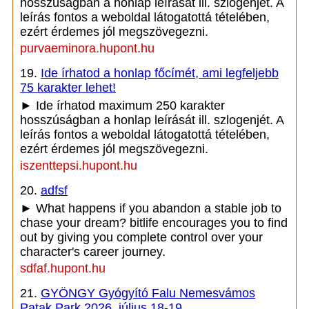
hosszúságban a honlap leírását ill. szlogenjét. A
leírás fontos a weboldal látogatottá tételében,
ezért érdemes jól megszövegezni.
purvaeminora.hupont.hu
19.
Ide írhatod a honlap főcímét, ami legfeljebb
75 karakter lehet!
► Ide írhatod maximum 250 karakter
hosszúságban a honlap leírását ill. szlogenjét. A
leírás fontos a weboldal látogatottá tételében,
ezért érdemes jól megszövegezni.
iszenttepsi.hupont.hu
20.
adfsf
► What happens if you abandon a stable job to
chase your dream? bitlife encourages you to find
out by giving you complete control over your
character's career journey.
sdfaf.hupont.hu
21.
GYÖNGY Gyógyító Falu Nemesvámos
Patak Park 2026. július 18-19