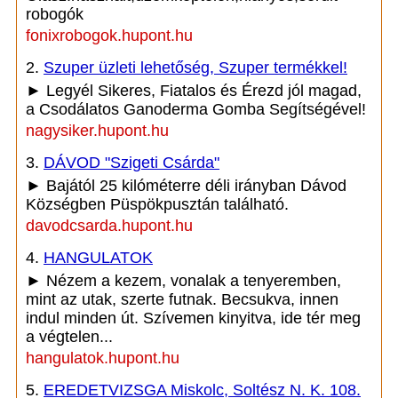
robogók
fonixrobogok.hupont.hu
2.
Szuper üzleti lehetőség, Szuper termékkel!
► Legyél Sikeres, Fiatalos és Érezd jól magad,
a Csodálatos Ganoderma Gomba Segítségével!
nagysiker.hupont.hu
3.
DÁVOD "Szigeti Csárda"
► Bajától 25 kilóméterre déli irányban Dávod
Községben Püspökpusztán található.
davodcsarda.hupont.hu
4.
HANGULATOK
► Nézem a kezem, vonalak a tenyeremben,
mint az utak, szerte futnak. Becsukva, innen
indul minden út. Szívemen kinyitva, ide tér meg
a végtelen...
hangulatok.hupont.hu
5.
EREDETVIZSGA Miskolc, Soltész N. K. 108.