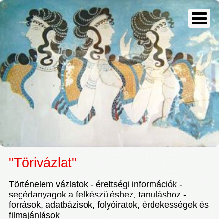
"Törivázlat"
Történelem vázlatok - érettségi információk -
segédanyagok a felkészüléshez, tanuláshoz -
források, adatbázisok, folyóiratok, érdekességek és
filmajánlások