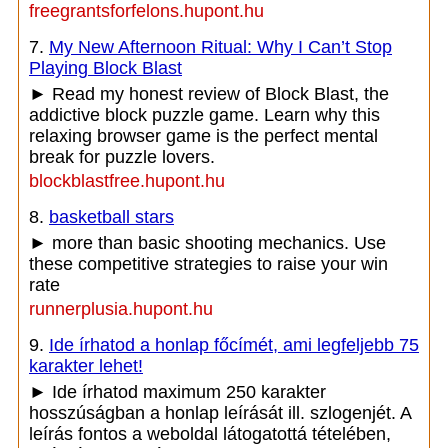
freegrantsforfelons.hupont.hu
7.
My New Afternoon Ritual: Why I Can’t Stop
Playing Block Blast
► Read my honest review of Block Blast, the
addictive block puzzle game. Learn why this
relaxing browser game is the perfect mental
break for puzzle lovers.
blockblastfree.hupont.hu
8.
basketball stars
► more than basic shooting mechanics. Use
these competitive strategies to raise your win
rate
runnerplusia.hupont.hu
9.
Ide írhatod a honlap főcímét, ami legfeljebb 75
karakter lehet!
► Ide írhatod maximum 250 karakter
hosszúságban a honlap leírását ill. szlogenjét. A
leírás fontos a weboldal látogatottá tételében,