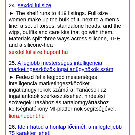
24.
sexdollfullsize
► The shelf runs to 419 listings. Full-size
women make up the bulk of it, next to a men’s
line, a set of torsos, standalone heads, and the
wigs, outfits and care kits that go with them.
Materials split three ways across silicone, TPE
and a silicone-hea
sexdollfullsize.hupont.hu
25.
A legjobb mesterséges intelligencia
marketingeszközök ingatlanügynökök szám
► Fedezd fel a legjobb mesterséges
intelligencia marketingeszközöket
ingatlanügynökök számára. Tanácsok az
ingatlanfotók szerkesztéséhez, hirdetési
szövegek írásához és tartalomgyártáshoz
költséghatékony MI-platformok segítségével.
liora.hupont.hu
26.
Ide írhatod a honlap főcímét, ami legfeljebb
75 karakter lehet!