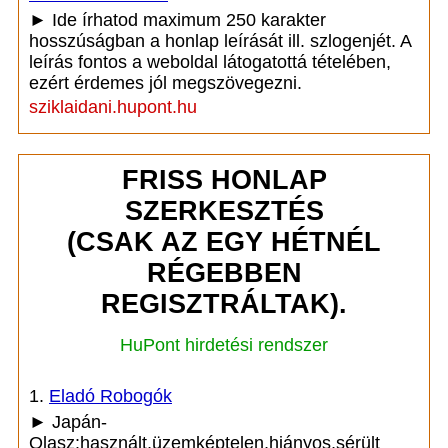
► Ide írhatod maximum 250 karakter
hosszúságban a honlap leírását ill. szlogenjét. A
leírás fontos a weboldal látogatottá tételében,
ezért érdemes jól megszövegezni.
sziklaidani.hupont.hu
FRISS HONLAP
SZERKESZTÉS
(CSAK AZ EGY HÉTNÉL
RÉGEBBEN
REGISZTRÁLTAK).
HuPont hirdetési rendszer
1.
Eladó Robogók
► Japán-
Olasz:használt,üzemképtelen,hiányos,sérült