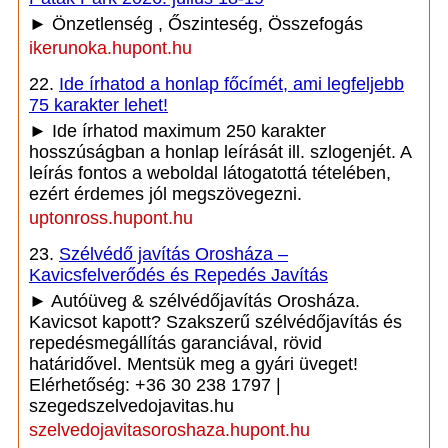
► Önzetlenség , Őszinteség, Összefogás
ikerunoka.hupont.hu
22.
Ide írhatod a honlap főcímét, ami legfeljebb
75 karakter lehet!
► Ide írhatod maximum 250 karakter
hosszúságban a honlap leírását ill. szlogenjét. A
leírás fontos a weboldal látogatottá tételében,
ezért érdemes jól megszövegezni.
uptonross.hupont.hu
23.
Szélvédő javítás Orosháza –
Kavicsfelverődés és Repedés Javítás
► Autóüveg & szélvédőjavítás Orosháza.
Kavicsot kapott? Szakszerű szélvédőjavítás és
repedésmegállítás garanciával, rövid
határidővel. Mentsük meg a gyári üveget!
Elérhetőség: +36 30 238 1797 |
szegedszelvedojavitas.hu
szelvedojavitasoroshaza.hupont.hu