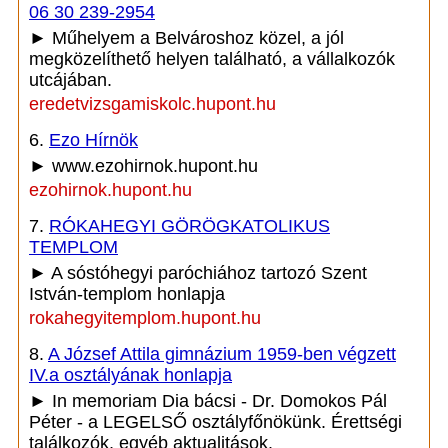
06 30 239-2954
► Műhelyem a Belvároshoz közel, a jól
megközelíthető helyen található, a vállalkozók
utcájában.
eredetvizsgamiskolc.hupont.hu
6.
Ezo Hírnök
► www.ezohirnok.hupont.hu
ezohirnok.hupont.hu
7.
RÓKAHEGYI GÖRÖGKATOLIKUS
TEMPLOM
► A sóstóhegyi paróchiához tartozó Szent
István-templom honlapja
rokahegyitemplom.hupont.hu
8.
A József Attila gimnázium 1959-ben végzett
IV.a osztályának honlapja
► In memoriam Dia bácsi - Dr. Domokos Pál
Péter - a LEGELSŐ osztályfőnökünk. Érettségi
találkozók, egyéb aktualitások.