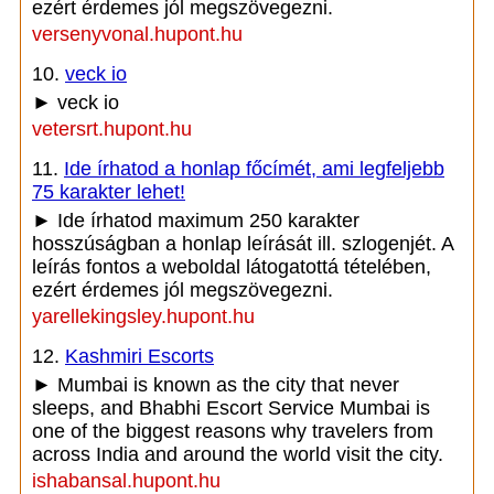
ezért érdemes jól megszövegezni.
versenyvonal.hupont.hu
10.
veck io
► veck io
vetersrt.hupont.hu
11.
Ide írhatod a honlap főcímét, ami legfeljebb
75 karakter lehet!
► Ide írhatod maximum 250 karakter
hosszúságban a honlap leírását ill. szlogenjét. A
leírás fontos a weboldal látogatottá tételében,
ezért érdemes jól megszövegezni.
yarellekingsley.hupont.hu
12.
Kashmiri Escorts
► Mumbai is known as the city that never
sleeps, and Bhabhi Escort Service Mumbai is
one of the biggest reasons why travelers from
across India and around the world visit the city.
ishabansal.hupont.hu