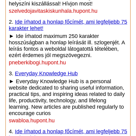
helyszíni kiszállással! Hívjon most!
szelvedojavitaskiskunhala.hupont.hu
2.
Ide írhatod a honlap főcímét, ami legfeljebb 75
karakter lehet!
► Ide írhatod maximum 250 karakter
hosszúságban a honlap leírását ill. szlogenjét. A
leírás fontos a weboldal látogatottá tételében,
ezért érdemes jól megszövegezni.
pneberkibogi.hupont.hu
3.
Everyday Knowledge Hub
► Everyday Knowledge Hub is a personal
website dedicated to sharing useful information,
practical tips, and inspiring ideas related to daily
life, productivity, technology, and lifelong
learning. New articles are published regularly to
encourage curios
swabloa.hupont.hu
4.
Ide írhatod a honlap főcímét, ami legfeljebb 75