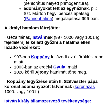
(seniorátus helyett primogenitúra),
adományokat tett az egyháznak
, pl.:
Szt. Márton hegyi bencés apátság
(
Pannonhalma
) megalapítása 996-ban.
A királyi hatalom létrejötte
:
- Géza fiának
,
István
nak
(997-1000 vagy 1001-ig
fejedelem)
le kellett győzni a hatalma ellen
lázadó vezéreket:
997-ben
Koppány
fellázadt az új öröklési rend
miatt,
1003-ban az erdélyi
Gyula
, majd
1028 körül
Ajtony
hatalmát törte meg.
-
Koppány legyőzése után II. Szilveszter pápa
koronát adományozott Istvánnak
(
koronázás
1000. vagy 1001.)
István király államszervező tevékenysége: