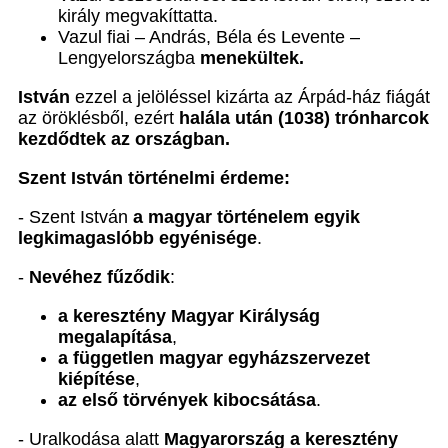
király megvakíttatta.
Vazul fiai – András, Béla és Levente –
Lengyelországba
menekültek.
István
ezzel a jelöléssel kizárta az Árpád-ház fiágát
az öröklésből, ezért
halála után (1038) trónharcok
kezdődtek az országban.
Szent István történelmi érdeme:
- Szent István
a magyar történelem egyik
legkimagaslóbb egyénisége
.
-
Nevéhez fűződik
:
a keresztény Magyar Királyság
megalapítása
,
a független magyar egyházszervezet
kiépítése
,
az első törvények kibocsátása
.
- Uralkodása alatt
Magyarország a keresztény