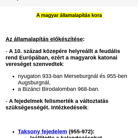
A magyar államalapítás kora
Az államalapítás előkészítése
:
-
A 10. század közepére helyreállt a feudális
rend Európában, ezért a magyarok katonai
vereséget szenvedtek
:
nyugaton 933-ban Merseburgnál és 955-ben
Augsburgnál,
a Bizánci Birodalomban 968-ban.
-
A fejedelmek felismerték a változtatás
szükségességét. Intézkedéseik
:
Taksony fejedelem
(955-972):