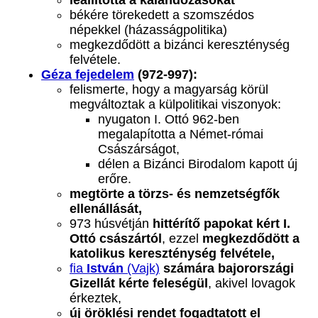
leállította a kalandozásokat
békére törekedett a szomszédos
népekkel (házasságpolitika)
megkezdődött a bizánci kereszténység
felvétele.
Géza fejedelem
(972-997):
felismerte, hogy a magyarság körül
megváltoztak a külpolitikai viszonyok:
nyugaton I. Ottó 962-ben
megalapította a Német-római
Császárságot,
délen a Bizánci Birodalom kapott új
erőre.
megtörte a törzs- és nemzetségfők
ellenállását,
973 húsvétján
hittérítő papokat kért I.
Ottó császártól
, ezzel
megkezdődött a
katolikus kereszténység felvétele,
fia
István
(Vajk)
számára bajorországi
Gizellát kérte feleségül
, akivel lovagok
érkeztek,
új öröklési rendet fogadtatott el