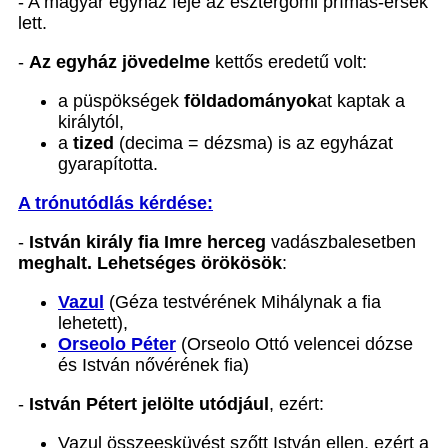
- A magyar egyház feje az esztergomi prímás-érsek
lett.
-
Az egyház jövedelme
kettős eredetű volt:
a püspökségek
földadományok
at kaptak a
királytól,
a
tized
(decima = dézsma) is az egyházat
gyarapította.
A trónutódlás kérdése:
-
István király fia Imre herceg
vadászbalesetben
meghalt. Lehetséges örökösök
:
Vazul
(Géza testvérének Mihálynak a fia
lehetett),
Orseolo
Péter
(Orseolo Ottó velencei dózse
és István nővérének fia)
-
István Pétert jelölte utódjául
, ezért:
Vazul összeesküvést szőtt István ellen, ezért a