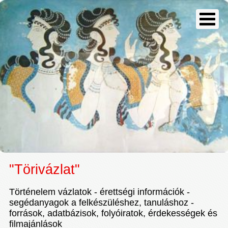
"Törivázlat"
Történelem vázlatok - érettségi információk -
segédanyagok a felkészüléshez, tanuláshoz -
források, adatbázisok, folyóiratok, érdekességek és
filmajánlások