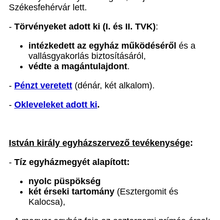
Székesfehérvár lett.
-
Törvényeket adott ki (I. és II. TVK)
:
intézkedett az egyház működéséről
és a
vallásgyakorlás biztosításáról,
védte a magántulajdont
.
-
Pénzt veretett
(dénár, két alkalom).
-
Okleveleket adott ki
.
István király egyházszervező tevékenysége
:
-
Tíz egyházmegyét alapított:
nyolc püspökség
két érseki tartomány
(Esztergomit és
Kalocsa),