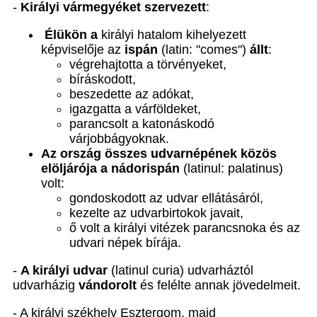
-
Királyi vármegyéket szervezett
:
Élükön a
királyi hatalom kihelyezett
képviselője az
ispán
(latin: "comes")
állt
:
végrehajtotta a törvényeket,
bíráskodott,
beszedette az adókat,
igazgatta a várföldeket,
parancsolt a katonáskodó
várjobbágyoknak.
Az ország összes udvarnépének közös
elöljárója a nádorispán
(latinul: palatinus)
volt:
gondoskodott az udvar ellátásáról,
kezelte az udvarbirtokok javait,
ő volt a királyi vitézek parancsnoka és az
udvari népek bírája.
-
A királyi udvar
(latinul curia) udvarháztól
udvarházig
vándorolt
és felélte annak jövedelmeit.
- A királyi székhely Esztergom, majd